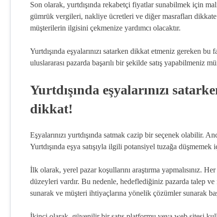
Son olarak, yurtdışında rekabetçi fiyatlar sunabilmek için mal
gümrük vergileri, nakliye ücretleri ve diğer masrafları dikkate 
müşterilerin ilgisini çekmenize yardımcı olacaktır.
Yurtdışında eşyalarınızı satarken dikkat etmeniz gereken bu fa
uluslararası pazarda başarılı bir şekilde satış yapabilmeniz 
Yurtdışında eşyalarınızı satarke
dikkat!
Eşyalarınızı yurtdışında satmak cazip bir seçenek olabilir. An
Yurtdışında eşya satışıyla ilgili potansiyel tuzağa düşmemek 
İlk olarak, yerel pazar koşullarını araştırma yapmalısınız. Her 
düzeyleri vardır. Bu nedenle, hedeflediğiniz pazarda talep ve
sunarak ve müşteri ihtiyaçlarına yönelik çözümler sunarak başar
İkinci olarak, güvenilir bir satış platformu veya web sitesi ku