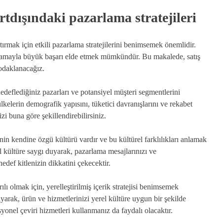
rtdışındaki pazarlama stratejileri
rtırmak için etkili pazarlama stratejilerini benimsemek önemlidir.
anlamayla büyük başarı elde etmek mümkündür. Bu makalede, satış
 odaklanacağız.
edeflediğiniz pazarları ve potansiyel müşteri segmentlerini
ülkelerin demografik yapısını, tüketici davranışlarını ve rekabet
zi buna göre şekillendirebilirsiniz.
in kendine özgü kültürü vardır ve bu kültürel farklılıkları anlamak
rel kültüre saygı duyarak, pazarlama mesajlarınızı ve
def kitlenizin dikkatini çekecektir.
ılı olmak için, yerelleştirilmiş içerik stratejisi benimsemek
layarak, ürün ve hizmetlerinizi yerel kültüre uygun bir şekilde
syonel çeviri hizmetleri kullanmanız da faydalı olacaktır.