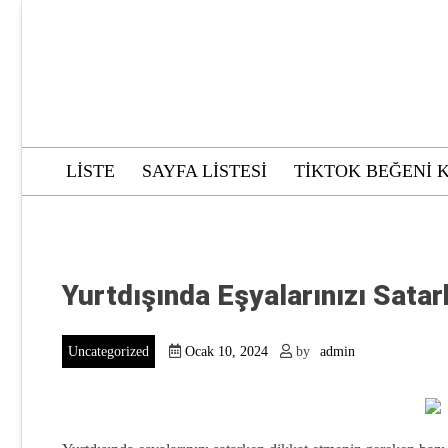
Skip
to
content
LISTE
SAYFA LISTESI
TIKTOK BEĞENI 
Yurtdışında Eşyalarınızı Satar
Uncategorized
Ocak 10, 2024
by
admin