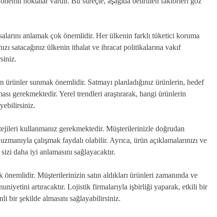
nemli noktalar vardır. Bu süreçte, aşağıda belirtilen faktörleri göz
asalarını anlamak çok önemlidir. Her ülkenin farklı tüketici koruma
zı satacağınız ülkenin ithalat ve ihracat politikalarına vakıf
siniz.
gun ürünler sunmak önemlidir. Satmayı planladığınız ürünlerin, hedef
ası gerekmektedir. Yerel trendleri araştırarak, hangi ürünlerin
ebilirsiniz.
atejileri kullanmanız gerekmektedir. Müşterilerinizle doğrudan
 uzmanıyla çalışmak faydalı olabilir. Ayrıca, ürün açıklamalarınızı ve
 sizi daha iyi anlamasını sağlayacaktır.
k önemlidir. Müşterilerinizin satın aldıkları ürünleri zamanında ve
yetini artıracaktır. Lojistik firmalarıyla işbirliği yaparak, etkili bir
li bir şekilde almasını sağlayabilirsiniz.