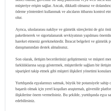
müşteriye erişim sağlar. Ancak, dikkatli olmanız ve dolandırıc
ödeme yöntemleri kullanmak ve alıcıların itibarını kontrol et
olur.
Ayrıca, uluslararası nakliye ve gümrük süreçlerini de göz ö
paketlenerek ve sigortalanarak sevkiyatının yapılması öneml
hareket etmeniz gerekmektedir. İhracat belgeleri ve gümrük p
danışmanından destek almalısınız.
Son olarak, iletişim becerilerinizi geliştirmeniz ve müşteri m
farklılıklarına saygı göstermek, müşterilerle sağlam bir iletiş
siparişleri takip etmek gibi müşteri ilişkileri yönetimi konula
Yurtdışında eşyalarınızı satmak, büyük bir potansiyele sahip o
başarılı olmak için yerel koşulları araştırmalı, güvenilir plat
ilişkilerine önem vermelisiniz. Bu şekilde, yurtdışında eşya s
edebilirsiniz.