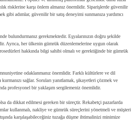
ılık risklerine karşı önlem almanız önemlidir. Siparişlerde güvenilir
mek gibi adımlar, güvenilir bir satış deneyimi sunmanıza yardımcı
nünde bulundurmanız gerekmektedir. Eşyalarınızın doğru şekilde
idir. Ayrıca, her ülkenin gümrük düzenlemelerine uygun olarak
rosedürleri hakkında bilgi sahibi olmalı ve gerektiğinde bir gümrük
emnuniyetine odaklanmanız önemlidir. Farklı kültürlere ve dil
im kurmanızı sağlar. Soruları yanıtlamak, şikayetleri çözmek ve
rında profesyonel bir yaklaşım sergilemeniz önemlidir.
lsa da dikkat edilmesi gereken bir süreçtir. Rekabetçi pazarlarda
formlar kullanmalı, nakliye ve gümrük süreçlerini yönetmeli ve müşteri
atışında karşılaşabileceğiniz tuzağa düşme ihtimalinizi minimize