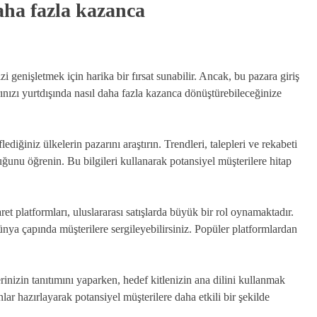
aha fazla kazanca
zi genişletmek için harika bir fırsat sunabilir. Ancak, bu pazara giriş
rınızı yurtdışında nasıl daha fazla kazanca dönüştürebileceğinize
ediğiniz ülkelerin pazarını araştırın. Trendleri, talepleri ve rekabeti
ğunu öğrenin. Bu bilgileri kullanarak potansiyel müşterilere hitap
aret platformları, uluslararası satışlarda büyük bir rol oynamaktadır.
dünya çapında müşterilere sergileyebilirsiniz. Popüler platformlardan
inizin tanıtımını yaparken, hedef kitlenizin ana dilini kullanmak
nlar hazırlayarak potansiyel müşterilere daha etkili bir şekilde