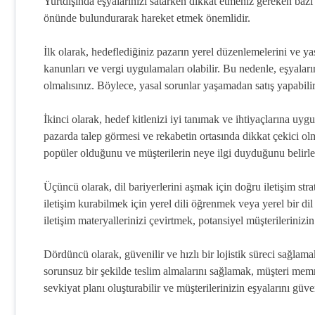
Yurtdışında eşyalarınızı satarken dikkat etmeniz gereken bazı ö
önünde bulundurarak hareket etmek önemlidir.
İlk olarak, hedeflediğiniz pazarın yerel düzenlemelerini ve y
kanunları ve vergi uygulamaları olabilir. Bu nedenle, eşyalarını
olmalısınız. Böylece, yasal sorunlar yaşamadan satış yapabilir
İkinci olarak, hedef kitlenizi iyi tanımak ve ihtiyaçlarına uy
pazarda talep görmesi ve rekabetin ortasında dikkat çekici olm
popüler olduğunu ve müşterilerin neye ilgi duyduğunu belirley
Üçüncü olarak, dil bariyerlerini aşmak için doğru iletişim str
iletişim kurabilmek için yerel dili öğrenmek veya yerel bir dil
iletişim materyallerinizi çevirtmek, potansiyel müşterilerinizin
Dördüncü olarak, güvenilir ve hızlı bir lojistik süreci sağlama
sorunsuz bir şekilde teslim almalarını sağlamak, müşteri memnuni
sevkiyat planı oluşturabilir ve müşterilerinizin eşyalarını güven