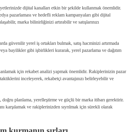
etlerinizde dijital kanalları etkin bir şekilde kullanmak önemlidir.
a pazarlaması ve hedefli reklam kampanyaları gibi dijital
şabilir, marka bilinirliğinizi artırabilir ve satışlarınızı
zarda güvenilir yerel iş ortakları bulmak, satış hacminizi artırmada
 veya bayilikler gibi işbirlikleri kurarak, yerel pazarlama ve dağıtım
 anlamak için rekabet analizi yapmak önemlidir. Rakiplerinizin pazar
taktiklerini inceleyerek, rekabetçi avantajınızı belirleyebilir ve
, doğru planlama, yerelleştirme ve güçlü bir marka itibarı gerektirir.
nı karşılamak ve rakiplerinizden sıyrılmak için sürekli olarak
şim kurmanın sırları