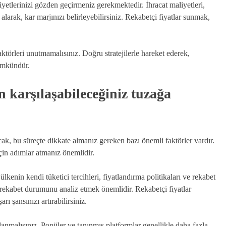
iyetlerinizi gözden geçirmeniz gerekmektedir. İhracat maliyetleri,
alarak, kar marjınızı belirleyebilirsiniz. Rekabetçi fiyatlar sunmak,
ktörleri unutmamalısınız. Doğru stratejilerle hareket ederek,
mümkündür.
n karşılaşabileceğiniz tuzağa
cak, bu süreçte dikkate almanız gereken bazı önemli faktörler vardır.
için adımlar atmanız önemlidir.
ülkenin kendi tüketici tercihleri, fiyatlandırma politikaları ve rekabet
 rekabet durumunu analiz etmek önemlidir. Rekabetçi fiyatlar
ı şansınızı artırabilirsiniz.
llanmalısınız. Popüler ve tanınmış platformlar genellikle daha fazla