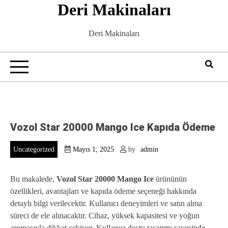
Deri Makinaları
Skip
to
content
Deri Makinaları
Vozol Star 20000 Mango Ice Kapıda Ödeme
Uncategorized
Mayıs 1, 2025
by
admin
Bu makalede,
Vozol Star 20000 Mango Ice
ürününün
özellikleri, avantajları ve kapıda ödeme seçeneği hakkında
detaylı bilgi verilecektir. Kullanıcı deneyimleri ve satın alma
süreci de ele alınacaktır. Cihaz, yüksek kapasitesi ve yoğun
aromasıyla dikkat çekiyor. Kullanıcı dostu tasarımı sayesinde,