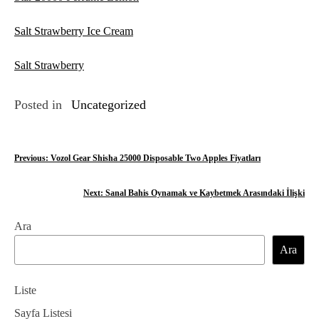
Salt Strawberry Ice Cream
Salt Strawberry
Posted in
Uncategorized
Y
Previous:
Vozol Gear Shisha 25000 Disposable Two Apples Fiyatları
a
Next:
Sanal Bahis Oynamak ve Kaybetmek Arasındaki İlişki
z
Ara
ı
Ara
g
e
Liste
z
Sayfa Listesi