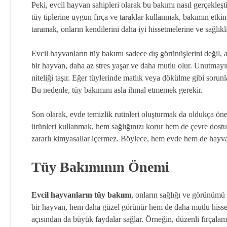
Peki, evcil hayvan sahipleri olarak bu bakımı nasıl gerçekleşti
tüy tiplerine uygun fırça ve taraklar kullanmak, bakımın etkinl
taramak, onların kendilerini daha iyi hissetmelerine ve sağlık
Evcil hayvanların tüy bakımı sadece dış görünüşlerini değil, a
bir hayvan, daha az stres yaşar ve daha mutlu olur. Unutmayın k
niteliği taşır. Eğer tüylerinde matlık veya dökülme gibi sorunl
Bu nedenle, tüy bakımını asla ihmal etmemek gerekir.
Son olarak, evde temizlik rutinleri oluşturmak da oldukça öne
ürünleri kullanmak, hem sağlığınızı korur hem de çevre dostu b
zararlı kimyasallar içermez. Böylece, hem evde hem de hayva
Tüy Bakımının Önemi
Evcil hayvanların tüy bakımı
, onların sağlığı ve görünümü i
bir hayvan, hem daha güzel görünür hem de daha mutlu hissed
açısından da büyük faydalar sağlar. Örneğin, düzenli fırçalama