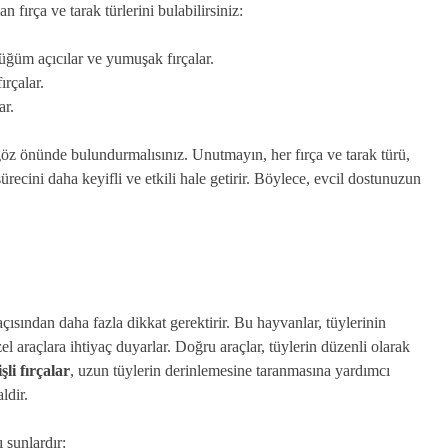
n fırça ve tarak türlerini bulabilirsiniz:
düğüm açıcılar ve yumuşak fırçalar.
ırçalar.
ar.
 göz önünde bulundurmalısınız. Unutmayın, her fırça ve tarak türü,
recini daha keyifli ve etkili hale getirir. Böylece, evcil dostunuzun
çısından daha fazla dikkat gerektirir. Bu hayvanlar, tüylerinin
araçlara ihtiyaç duyarlar. Doğru araçlar, tüylerin düzenli olarak
şli fırçalar
, uzun tüylerin derinlemesine taranmasına yardımcı
ldir.
 şunlardır: