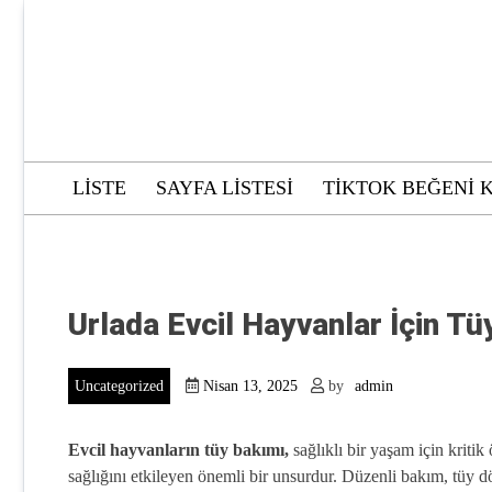
Skip
to
content
LISTE
SAYFA LISTESI
TIKTOK BEĞENI 
Urlada Evcil Hayvanlar İçin Tü
Uncategorized
Nisan 13, 2025
by
admin
Evcil hayvanların tüy bakımı,
sağlıklı bir yaşam için kriti
sağlığını etkileyen önemli bir unsurdur. Düzenli bakım, tüy d