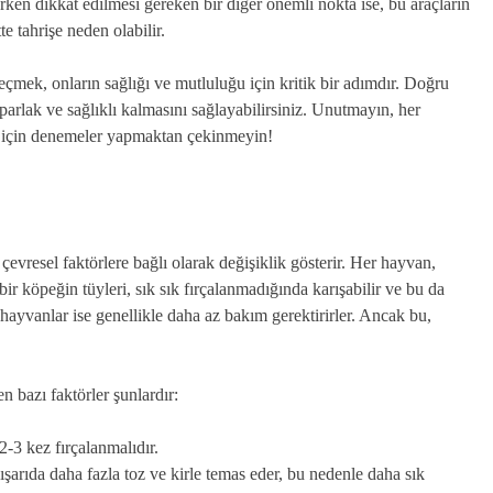
ken dikkat edilmesi gereken bir diğer önemli nokta ise, bu araçların
te tahrişe neden olabilir.
eçmek, onların sağlığı ve mutluluğu için kritik bir adımdır. Doğru
parlak ve sağlıklı kalmasını sağlayabilirsiniz. Unutmayın, her
k için denemeler yapmaktan çekinmeyin!
 çevresel faktörlere bağlı olarak değişiklik gösterir. Her hayvan,
ir köpeğin tüyleri, sık sık fırçalanmadığında karışabilir ve bu da
 hayvanlar ise genellikle daha az bakım gerektirirler. Ancak bu,
 bazı faktörler şunlardır:
-3 kez fırçalanmalıdır.
şarıda daha fazla toz ve kirle temas eder, bu nedenle daha sık