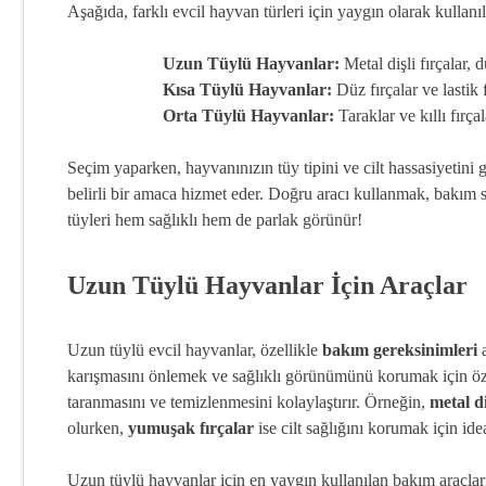
Aşağıda, farklı evcil hayvan türleri için yaygın olarak kullanıla
Uzun Tüylü Hayvanlar:
Metal dişli fırçalar, 
Kısa Tüylü Hayvanlar:
Düz fırçalar ve lastik f
Orta Tüylü Hayvanlar:
Taraklar ve kıllı fırçal
Seçim yaparken, hayvanınızın tüy tipini ve cilt hassasiyetini
belirli bir amaca hizmet eder. Doğru aracı kullanmak, bakım sü
tüyleri hem sağlıklı hem de parlak görünür!
Uzun Tüylü Hayvanlar İçin Araçlar
Uzun tüylü evcil hayvanlar, özellikle
bakım gereksinimleri
a
karışmasını önlemek ve sağlıklı görünümünü korumak için özel 
taranmasını ve temizlenmesini kolaylaştırır. Örneğin,
metal di
olurken,
yumuşak fırçalar
ise cilt sağlığını korumak için idea
Uzun tüylü hayvanlar için en yaygın kullanılan bakım araçları