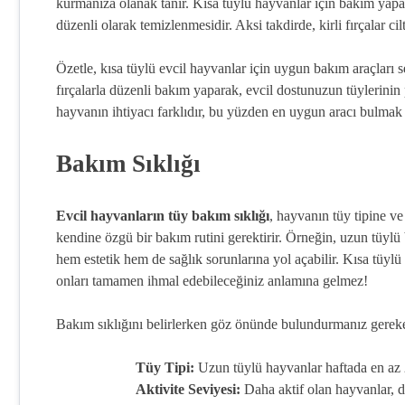
kurmanıza olanak tanır. Kısa tüylü hayvanlar için bakım yapar
düzenli olarak temizlenmesidir. Aksi takdirde, kirli fırçalar cilt
Özetle, kısa tüylü evcil hayvanlar için uygun bakım araçları s
fırçalarla düzenli bakım yaparak, evcil dostunuzun tüylerinin 
hayvanın ihtiyacı farklıdır, bu yüzden en uygun aracı bulma
Bakım Sıklığı
Evcil hayvanların tüy bakım sıklığı
, hayvanın tüy tipine ve
kendine özgü bir bakım rutini gerektirir. Örneğin, uzun tüylü b
hem estetik hem de sağlık sorunlarına yol açabilir. Kısa tüylü
onları tamamen ihmal edebileceğiniz anlamına gelmez!
Bakım sıklığını belirlerken göz önünde bulundurmanız gereken
Tüy Tipi:
Uzun tüylü hayvanlar haftada en az 2
Aktivite Seviyesi:
Daha aktif olan hayvanlar, dı