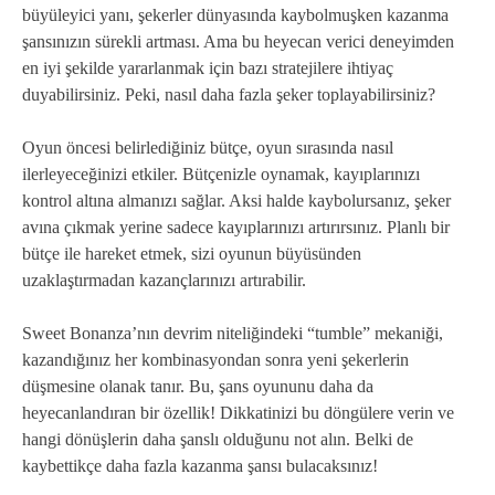
büyüleyici yanı, şekerler dünyasında kaybolmuşken kazanma
şansınızın sürekli artması. Ama bu heyecan verici deneyimden
en iyi şekilde yararlanmak için bazı stratejilere ihtiyaç
duyabilirsiniz. Peki, nasıl daha fazla şeker toplayabilirsiniz?
Oyun öncesi belirlediğiniz bütçe, oyun sırasında nasıl
ilerleyeceğinizi etkiler. Bütçenizle oynamak, kayıplarınızı
kontrol altına almanızı sağlar. Aksi halde kaybolursanız, şeker
avına çıkmak yerine sadece kayıplarınızı artırırsınız. Planlı bir
bütçe ile hareket etmek, sizi oyunun büyüsünden
uzaklaştırmadan kazançlarınızı artırabilir.
Sweet Bonanza’nın devrim niteliğindeki “tumble” mekaniği,
kazandığınız her kombinasyondan sonra yeni şekerlerin
düşmesine olanak tanır. Bu, şans oyununu daha da
heyecanlandıran bir özellik! Dikkatinizi bu döngülere verin ve
hangi dönüşlerin daha şanslı olduğunu not alın. Belki de
kaybettikçe daha fazla kazanma şansı bulacaksınız!