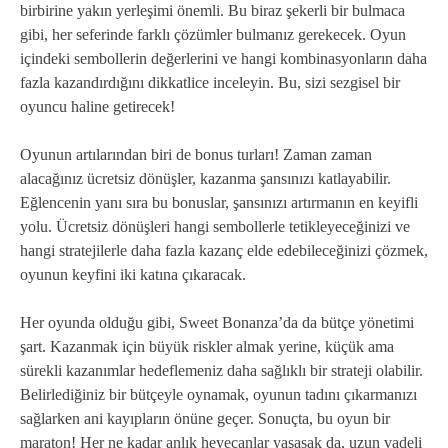
birbirine yakın yerleşimi önemli. Bu biraz şekerli bir bulmaca
gibi, her seferinde farklı çözümler bulmanız gerekecek. Oyun
içindeki sembollerin değerlerini ve hangi kombinasyonların daha
fazla kazandırdığını dikkatlice inceleyin. Bu, sizi sezgisel bir
oyuncu haline getirecek!
Oyunun artılarından biri de bonus turları! Zaman zaman
alacağınız ücretsiz dönüşler, kazanma şansınızı katlayabilir.
Eğlencenin yanı sıra bu bonuslar, şansınızı artırmanın en keyifli
yolu. Ücretsiz dönüşleri hangi sembollerle tetikleyeceğinizi ve
hangi stratejilerle daha fazla kazanç elde edebileceğinizi çözmek,
oyunun keyfini iki katına çıkaracak.
Her oyunda olduğu gibi, Sweet Bonanza’da da bütçe yönetimi
şart. Kazanmak için büyük riskler almak yerine, küçük ama
sürekli kazanımlar hedeflemeniz daha sağlıklı bir strateji olabilir.
Belirlediğiniz bir bütçeyle oynamak, oyunun tadını çıkarmanızı
sağlarken ani kayıpların önüne geçer. Sonuçta, bu oyun bir
maraton! Her ne kadar anlık heyecanlar yaşasak da, uzun vadeli