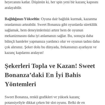
heyecanını katlar. Düşünün ki, her spin yeni bir kazanç kapısını
aralayabilir.
Bağlılığınızı Yükseltin
: Oyuna dair bağlılık kurmak, kazanma
oranlarınızı artırabilir. Sweet Bonanza gibi oyunlarda süreklilik
sağlamak, hem deneyimlerinizi artırır hem de oyunun
mekanizmasını daha iyi anlamanızı sağlar. Bu, sonuçta daha
bilinçli hamleler yapmanıza yardımcı olur ve oyunun tadını daha
çok alırsınız. Şeker dolu bu dünyada, frekansınızı ayarlayın ve
kazanç kapılarını aralayın!
Şekerleri Topla ve Kazan! Sweet
Bonanza’daki En İyi Bahis
Yöntemleri
Sweet Bonanza, renkli grafikleri ve yüksek kazanç
potansiyeliyle dikkat çeken bir slot oyunu. Belki de en