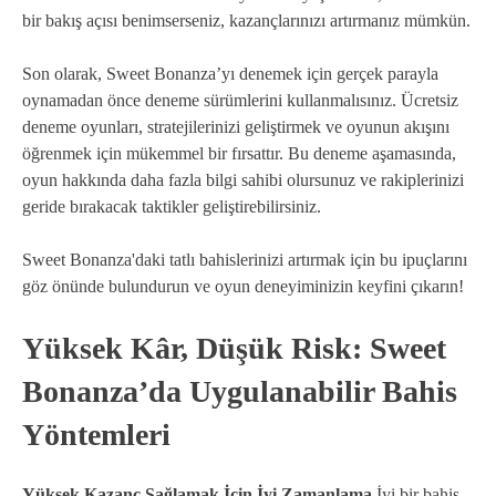
bir bakış açısı benimserseniz, kazançlarınızı artırmanız mümkün.
Son olarak, Sweet Bonanza’yı denemek için gerçek parayla
oynamadan önce deneme sürümlerini kullanmalısınız. Ücretsiz
deneme oyunları, stratejilerinizi geliştirmek ve oyunun akışını
öğrenmek için mükemmel bir fırsattır. Bu deneme aşamasında,
oyun hakkında daha fazla bilgi sahibi olursunuz ve rakiplerinizi
geride bırakacak taktikler geliştirebilirsiniz.
Sweet Bonanza'daki tatlı bahislerinizi artırmak için bu ipuçlarını
göz önünde bulundurun ve oyun deneyiminizin keyfini çıkarın!
Yüksek Kâr, Düşük Risk: Sweet
Bonanza’da Uygulanabilir Bahis
Yöntemleri
Yüksek Kazanç Sağlamak İçin İyi Zamanlama
İyi bir bahis