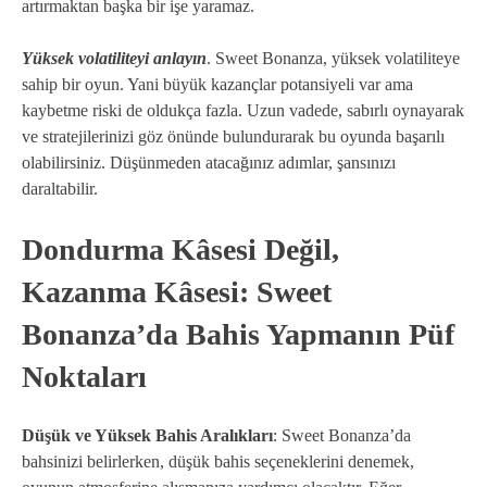
artırmaktan başka bir işe yaramaz.
Yüksek volatiliteyi anlayın
. Sweet Bonanza, yüksek volatiliteye
sahip bir oyun. Yani büyük kazançlar potansiyeli var ama
kaybetme riski de oldukça fazla. Uzun vadede, sabırlı oynayarak
ve stratejilerinizi göz önünde bulundurarak bu oyunda başarılı
olabilirsiniz. Düşünmeden atacağınız adımlar, şansınızı
daraltabilir.
Dondurma Kâsesi Değil,
Kazanma Kâsesi: Sweet
Bonanza’da Bahis Yapmanın Püf
Noktaları
Düşük ve Yüksek Bahis Aralıkları
: Sweet Bonanza’da
bahsinizi belirlerken, düşük bahis seçeneklerini denemek,