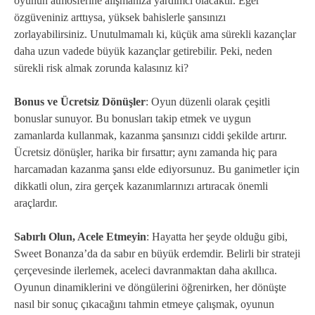
oyunun atmosferine alışmanıza yardımcı olacaktır. Eğer
özgüveniniz arttıysa, yüksek bahislerle şansınızı
zorlayabilirsiniz. Unutulmamalı ki, küçük ama sürekli kazançlar
daha uzun vadede büyük kazançlar getirebilir. Peki, neden
sürekli risk almak zorunda kalasınız ki?
Bonus ve Ücretsiz Dönüşler
: Oyun düzenli olarak çeşitli
bonuslar sunuyor. Bu bonusları takip etmek ve uygun
zamanlarda kullanmak, kazanma şansınızı ciddi şekilde artırır.
Ücretsiz dönüşler, harika bir fırsattır; aynı zamanda hiç para
harcamadan kazanma şansı elde ediyorsunuz. Bu ganimetler için
dikkatli olun, zira gerçek kazanımlarınızı artıracak önemli
araçlardır.
Sabırlı Olun, Acele Etmeyin
: Hayatta her şeyde olduğu gibi,
Sweet Bonanza’da da sabır en büyük erdemdir. Belirli bir strateji
çerçevesinde ilerlemek, aceleci davranmaktan daha akıllıca.
Oyunun dinamiklerini ve döngülerini öğrenirken, her dönüşte
nasıl bir sonuç çıkacağını tahmin etmeye çalışmak, oyunun