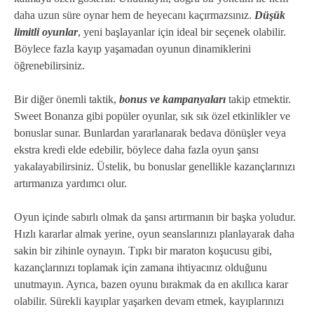
daha uzun süre oynar hem de heyecanı kaçırmazsınız.
Düşük
limitli oyunlar
, yeni başlayanlar için ideal bir seçenek olabilir.
Böylece fazla kayıp yaşamadan oyunun dinamiklerini
öğrenebilirsiniz.
Bir diğer önemli taktik,
bonus ve kampanyaları
takip etmektir.
Sweet Bonanza gibi popüler oyunlar, sık sık özel etkinlikler ve
bonuslar sunar. Bunlardan yararlanarak bedava dönüşler veya
ekstra kredi elde edebilir, böylece daha fazla oyun şansı
yakalayabilirsiniz. Üstelik, bu bonuslar genellikle kazançlarınızı
artırmanıza yardımcı olur.
Oyun içinde sabırlı olmak da şansı artırmanın bir başka yoludur.
Hızlı kararlar almak yerine, oyun seanslarınızı planlayarak daha
sakin bir zihinle oynayın. Tıpkı bir maraton koşucusu gibi,
kazançlarınızı toplamak için zamana ihtiyacınız olduğunu
unutmayın. Ayrıca, bazen oyunu bırakmak da en akıllıca karar
olabilir. Sürekli kayıplar yaşarken devam etmek, kayıplarınızı