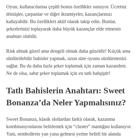
Oyun, kullanıcılarına çeşitli bonus özellikler sunuyor. Ücretsiz
dönüşler, çarpanlar ve diğer ikramiyeler, kazançlarınızı
katlayabilir. Bu özellikleri aktif olarak takip edin. Bunlar,
şekerlerinizi toplayarak daha büyük kazançlar elde etmenin
anahtarı olabilir.
Risk almak güzel ama dengeli olmak daha güzeldir! Küçük ama
sürdürülebilir bahisler yapmak, uzun süre oyunu sürdürmenizi
sağlar. Bu da daha fazla şeker toplamak için zaman kazandırır.
Ne de olsa, sabır şeker toplamak için en tatlı bahşiştir!
Tatlı Bahislerin Anahtarı: Sweet
Bonanza’da Neler Yapmalısınız?
Sweet Bonanza, klasik slotlardan farklı olarak, kazanma
kombinasyonlarını belirlemek için “cluster” mantığını kullanıyor.
Yani, sembollerin yan yana gelmesi yerine belirli bir alanda