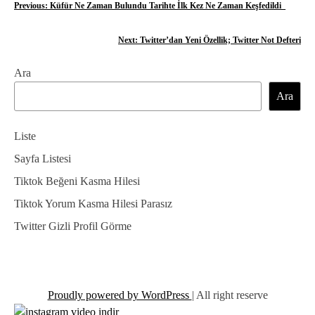
Y
Previous:
Küfür Ne Zaman Bulundu Tarihte İlk Kez Ne Zaman Keşfedildi_
a
Next:
Twitter’dan Yeni Özellik; Twitter Not Defteri
z
Ara
ı
Ara
g
e
Liste
z
Sayfa Listesi
Tiktok Beğeni Kasma Hilesi
i
Tiktok Yorum Kasma Hilesi Parasız
n
Twitter Gizli Profil Görme
m
e
s
Proudly powered by WordPress
|
All right reserve
i