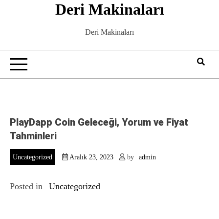
Deri Makinaları
Skip
to
content
Deri Makinaları
PlayDapp Coin Geleceği, Yorum ve Fiyat
Tahminleri
Uncategorized
Aralık 23, 2023
by
admin
Posted in
Uncategorized