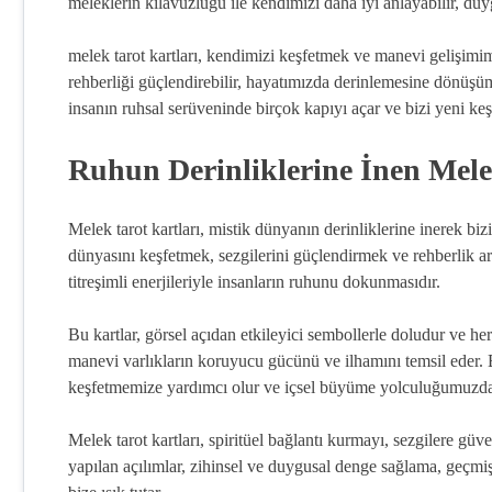
meleklerin kılavuzluğu ile kendimizi daha iyi anlayabilir, duyg
melek tarot kartları, kendimizi keşfetmek ve manevi gelişimimiz
rehberliği güçlendirebilir, hayatımızda derinlemesine dönüşüml
insanın ruhsal serüveninde birçok kapıyı açar ve bizi yeni keşi
Ruhun Derinliklerine İnen Mele
Melek tarot kartları, mistik dünyanın derinliklerine inerek bizi
dünyasını keşfetmek, sezgilerini güçlendirmek ve rehberlik ara
titreşimli enerjileriyle insanların ruhunu dokunmasıdır.
Bu kartlar, görsel açıdan etkileyici sembollerle doludur ve her 
manevi varlıkların koruyucu gücünü ve ilhamını temsil eder. B
keşfetmemize yardımcı olur ve içsel büyüme yolculuğumuzda 
Melek tarot kartları, spiritüel bağlantı kurmayı, sezgilere güv
yapılan açılımlar, zihinsel ve duygusal denge sağlama, geçmiş