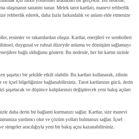
nlamak için farklı yöntemler aradıkları bir gerçektir. Bu nedenle,
lama ulaşmanın sanatını sunar. Melek tarot kartları, manevi rehberlik
 size rehberlik ederek, daha fazla farkındalık ve anlam elde etmenize
ller, resimler ve rakamlardan oluşur. Kartlar, enerjileri ve sembolleri
ar, zihinsel, duygusal ve ruhsal düzeyde anlama ve dönüşüm sağlamayı
 enerjilere bağlı olduğunu gösterir. Bu nedenle, her bir kartın sizinle
 şaşırtıcı bir şekilde etkili olabilir. Bu kartları kullanarak, zihnin
r ve içsel bilgeliğinize bağlanabilirsiniz. Tarot kartlarının gücü, derin
zi şaşırtacak ve düşünce kalıplarınızı değiştirecek yeni bakış açıları
zle daha derin bir bağlantı kurmanızı sağlar. Kartlar, size manevi
amanıza yardımcı olur ve çözüm yolları bulmanızı sağlar. İçsel
e simgeler aracılığıyla yeni bir bakış açısı kazanabilirsiniz.