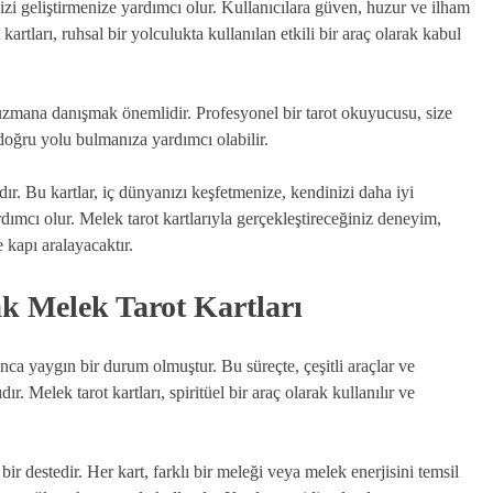
zi geliştirmenize yardımcı olur. Kullanıcılara güven, huzur ve ilham
 kartları, ruhsal bir yolculukta kullanılan etkili bir araç olarak kabul
 uzmana danışmak önemlidir. Profesyonel bir tarot okuyucusu, size
 doğru yolu bulmanıza yardımcı olabilir.
ıdır. Bu kartlar, iç dünyanızı keşfetmenize, kendinizi daha iyi
dımcı olur. Melek tarot kartlarıyla gerçekleştireceğiniz deneyim,
 kapı aralayacaktır.
ak Melek Tarot Kartları
unca yaygın bir durum olmuştur. Bu süreçte, çeşitli araçlar ve
ır. Melek tarot kartları, spiritüel bir araç olarak kullanılır ve
 bir destedir. Her kart, farklı bir meleği veya melek enerjisini temsil