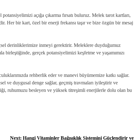
 potansiyelimizi açığa çıkarma fırsatı buluruz. Melek tarot kartları,
 Her bir kart, özel bir enerji frekansı taşır ve bize özgün bir mesaj
 içsel derinliklerimize inmeyi gerektirir. Meleklere duyduğumuz
mla birleştiğinde, gerçek potansiyelimizi keşfetme ve yaşamımızı
yolculuklarımızda rehberlik eder ve manevi büyümemize katkı sağlar.
nsel ve duygusal denge sağlar, geçmiş travmaları iyileştirir ve
liği, ruhumuzu besleyen ve yüksek titreşimli enerjilerle dolu olan bu
Next:
Hangi Vitaminler Bağışıklık Sistemini Güçlendirir ve