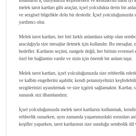
İnsanların iç dünyalarını keşfederken ve kendilerini daha iyi a
melek tarot kartları gibi araçlar, içsel yolculukta derin bir an
ve sezgisel bilgelikle dolu bir destedir. İçsel yolculuğunuzda
yardımcı olur.
Melek tarot kartları, her biri farklı anlamlara sahip olan sembo
aracılığıyla size mesajlar iletmek için kullanılır. Bu mesajl
hedefler. Kartların seçimi, rastgele değil, her birinin evrensel
özel bir bağlantısı vardır ve sizin için önemli bir anlam taşır.
Melek tarot kartları, içsel yolculuğunuzda size rehberlik ederken
ve kalbin engellerini aşabilir, kendi potansiyelinizi keşfedebili
sezgilerinizi uyandırmak ve size içgörü sağlamaktır. Kartlar, si
sunarak sizi ilhamlandırır.
İçsel yolculuğunuzda melek tarot kartlarını kullanmak, kendini
rehberlik sunarken, aynı zamanda yaşamınızdaki sorunları anl
keşifler yaparken, tarot kartlarının size sunduğu sembolik dil v