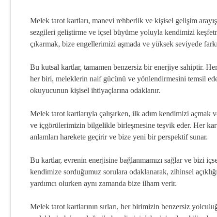
Melek tarot kartları, manevi rehberlik ve kişisel gelişim arayış
sezgileri geliştirme ve içsel büyüme yoluyla kendimizi keşfetme
çıkarmak, bize engellerimizi aşmada ve yüksek seviyede farkı
Bu kutsal kartlar, tamamen benzersiz bir enerjiye sahiptir. Her
her biri, meleklerin naif gücünü ve yönlendirmesini temsil eder
okuyucunun kişisel ihtiyaçlarına odaklanır.
Melek tarot kartlarıyla çalışırken, ilk adım kendimizi açmak v
ve içgörülerimizin bilgelikle birleşmesine teşvik eder. Her ka
anlamları harekete geçirir ve bize yeni bir perspektif sunar.
Bu kartlar, evrenin enerjisine bağlanmamızı sağlar ve bizi içsel
kendimize sorduğumuz sorulara odaklanarak, zihinsel açıklığımı
yardımcı olurken aynı zamanda bize ilham verir.
Melek tarot kartlarının sırları, her birimizin benzersiz yolcu