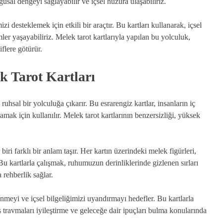
usal dengeyi sağlayabilir ve içsel huzura ulaşabiliriz.
i desteklemek için etkili bir araçtır. Bu kartları kullanarak, içsel
er yaşayabiliriz. Melek tarot kartlarıyla yapılan bu yolculuk,
flere götürür.
k Tarot Kartları
 ruhsal bir yolculuğa çıkarır. Bu esrarengiz kartlar, insanların iç
mak için kullanılır. Melek tarot kartlarının benzersizliği, yüksek
biri farklı bir anlam taşır. Her kartın üzerindeki melek figürleri,
u kartlarla çalışmak, ruhumuzun derinliklerinde gizlenen sırları
rehberlik sağlar.
enmeyi ve içsel bilgeliğimizi uyandırmayı hedefler. Bu kartlarla
 travmaları iyileştirme ve geleceğe dair ipuçları bulma konularında