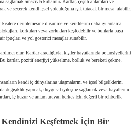
a sağlamak amacıyla kullanılır. Kartlar, çeşitli anlamları ve
rarak ve seçerek kendi içsel yolculuğuna ışık tutacak bir mesaj alabilir.
tlar kişilere derinlemesine düşünme ve kendilerini daha iyi anlama
l blokajları, korkuları veya zorlukları keşfedebilir ve bunlarla başa
air ipuçları ve yol gösterici mesajlar sunabilir.
ardımcı olur. Kartlar aracılığıyla, kişiler hayatlarında potansiyellerini
 Bu kartlar, pozitif enerjiyi yükseltme, bolluk ve bereketi çekme,
İnsanların kendi iç dünyalarına ulaşmalarını ve içsel bilgeliklerini
arında değişiklik yapmak, duygusal iyileşme sağlamak veya hayallerini
artları, iç huzur ve anlam arayan herkes için değerli bir rehberlik
: Kendinizi Keşfetmek İçin Bir