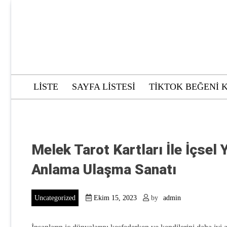
Skip
to
content
LISTE
SAYFA LISTESI
TIKTOK BEĞENI 
Melek Tarot Kartları İle İçsel
Anlama Ulaşma Sanatı
Uncategorized
Ekim 15, 2023
by
admin