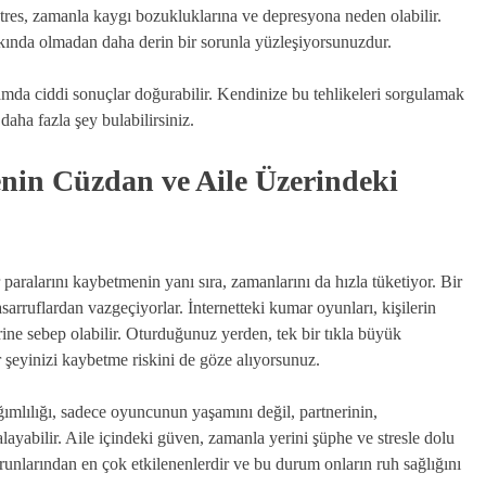
e stres, zamanla kaygı bozukluklarına ve depresyona neden olabilir.
rkında olmadan daha derin bir sorunla yüzleşiyorsunuzdur.
mda ciddi sonuçlar doğurabilir. Kendinize bu tehlikeleri sorgulamak
daha fazla şey bulabilirsiniz.
nin Cüzdan ve Aile Üzerindeki
r paralarını kaybetmenin yanı sıra, zamanlarını da hızla tüketiyor. Bir
asarruflardan vazgeçiyorlar. İnternetteki kumar oyunları, kişilerin
ne sebep olabilir. Oturduğunuz yerden, tek bir tıkla büyük
 şeyinizi kaybetme riskini de göze alıyorsunuz.
mlılığı, sadece oyuncunun yaşamını değil, partnerinin,
alayabilir. Aile içindeki güven, zamanla yerini şüphe ve stresle dolu
runlarından en çok etkilenenlerdir ve bu durum onların ruh sağlığını