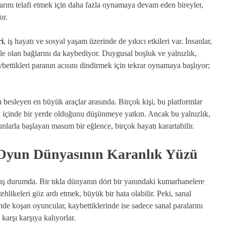
larını telafi etmek için daha fazla oynamaya devam eden bireyler,
or.
ri
, iş hayatı ve sosyal yaşam üzerinde de yıkıcı etkileri var. İnsanlar,
e olan bağlarını da kaybediyor. Duygusal boşluk ve yalnızlık,
ybettikleri paranın acısını dindirmek için tekrar oynamaya başlıyor;
ı besleyen en büyük araçlar arasında. Birçok kişi, bu platformlar
k içinde bir yerde olduğunu düşünmeye yatkın. Ancak bu yalnızlık,
nlarla başlayan masum bir eğlence, birçok hayatı karartabilir.
 Oyun Dünyasının Karanlık Yüzü
ş durumda. Bir tıkla dünyanın dört bir yanındaki kumarhanelere
ikeleri göz ardı etmek, büyük bir hata olabilir. Peki, sanal
e koşan oyuncular, kaybettiklerinde ise sadece sanal paralarını
arşı karşıya kalıyorlar.