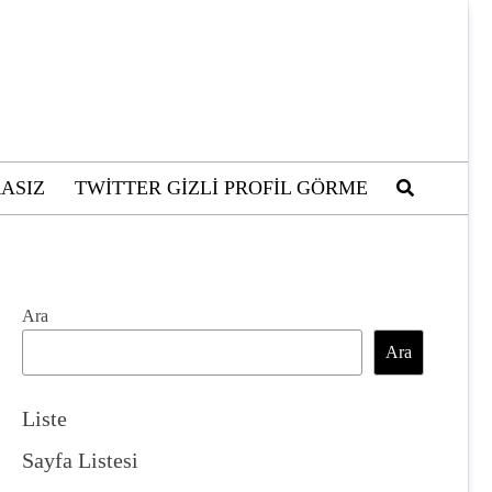
ASIZ
TWITTER GIZLI PROFIL GÖRME
Ara
Ara
Liste
Sayfa Listesi