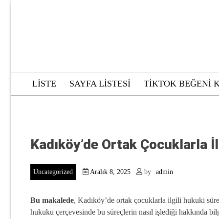
Skip
to
content
LISTE
SAYFA LISTESI
TIKTOK BEĞENI 
Kadıköy’de Ortak Çocuklarla İl
Uncategorized
Aralık 8, 2025
by
admin
Bu makalede
, Kadıköy’de ortak çocuklarla ilgili hukuki süre
hukuku çerçevesinde bu süreçlerin nasıl işlediği hakkında bilgi