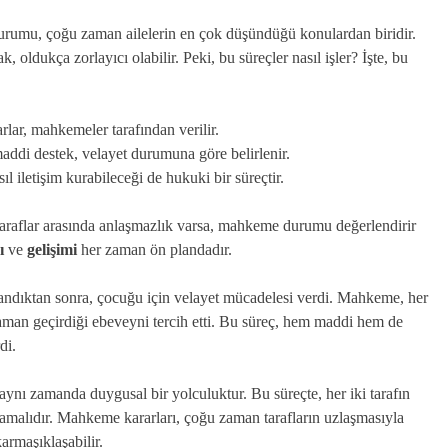
urumu, çoğu zaman ailelerin en çok düşündüğü konulardan biridir.
 oldukça zorlayıcı olabilir. Peki, bu süreçler nasıl işler? İşte, bu
rlar, mahkemeler tarafından verilir.
maddi destek, velayet durumuna göre belirlenir.
ıl iletişim kurabileceği de hukuki bir süreçtir.
 taraflar arasında anlaşmazlık varsa, mahkeme durumu değerlendirir
ı
ve
gelişimi
her zaman ön plandadır.
ndıktan sonra, çocuğu için velayet mücadelesi verdi. Mahkeme, her
zaman geçirdiği ebeveyni tercih etti. Bu süreç, hem maddi hem de
di.
aynı zamanda duygusal bir yolculuktur. Bu süreçte, her iki tarafın
mamalıdır. Mahkeme kararları, çoğu zaman tarafların uzlaşmasıyla
armaşıklaşabilir.