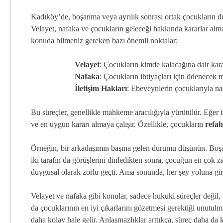
Kadıköy’de, boşanma veya ayrılık sonrası ortak çocukların d
Velayet, nafaka ve çocukların geleceği hakkında kararlar almak,
konuda bilmeniz gereken bazı önemli noktalar:
Velayet
: Çocukların kimde kalacağına dair kara
Nafaka
: Çocukların ihtiyaçları için ödenecek 
İletişim Hakları
: Ebeveynlerin çocuklarıyla nas
Bu süreçler, genellikle mahkeme aracılığıyla yürütülür. Eğer
ve en uygun kararı almaya çalışır. Özellikle, çocukların
refah
Örneğin, bir arkadaşımın başına gelen durumu düşünün. Boşa
iki tarafın da görüşlerini dinledikten sonra, çocuğun en çok 
duygusal olarak zorlu geçti. Ama sonunda, her şey yoluna gir
Velayet ve nafaka gibi konular, sadece hukuki süreçler değil, 
da çocuklarının en iyi çıkarlarını gözetmesi gerektiği unutul
daha kolay hale gelir. Anlaşmazlıklar arttıkça, süreç daha da k