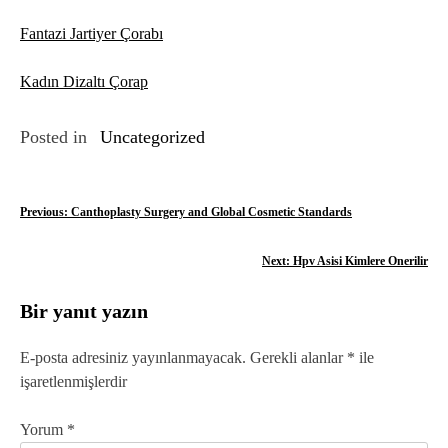
Fantazi Jartiyer Çorabı
Kadın Dizaltı Çorap
Posted in
Uncategorized
Y
Previous:
Canthoplasty Surgery and Global Cosmetic Standards
a
Next:
Hpv Asisi Kimlere Onerilir
z
Bir yanıt yazın
ı
g
E-posta adresiniz yayınlanmayacak.
Gerekli alanlar
*
ile
işaretlenmişlerdir
e
z
Yorum
*