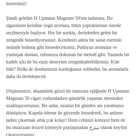
üzeresiniz!
Şimdi gelelim H Upmann Magnum 50'nin tadımına. Bu
sigaraların kendine özgü aroması, tütün yapraklarının özenle
seçilmesiyle başlıyor. Her bir ısırıkta, derinlerden gelen bir
zenginlik hissediyorsunuz. Kendinizi adeta bir sanat eserinin
önünde bulmuş gibi hissedeceksiniz. Patlayan aromalar ve
yumuşak duman, ruhunuza dokunan bir melodi gibi. Yanında bir
kadeh içki ile bu eşsiz deneyimi zenginleştirebilirsiniz. Kim
bilir? Belki de dostlarınızla kurduğunuz sohbetler, bu aromalarla
daha da derinleşecek.
Düşünsenize, akşamüstü güzel bir manzara eşliğinde H Upmann
Magnum 50 cigarı yudumlarken gündelik yaşamın stresinden
uzaklaşıyorsunuz. Bu anlar, sıradan bir günden anı yaratmaya
dönüşüyor. Kapıda ödeme ile güvende hissederek, bu anların
tadını çıkarmak artık çok kolay! Hem cebinizi koruyor hem de
bu muazzam lezzeti kimseyle paylaşmadan متزج olarak keyfini
çıkarıyorsunuz.