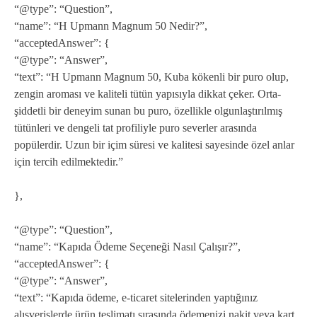
“@type”: “Question”,
“name”: “H Upmann Magnum 50 Nedir?”,
“acceptedAnswer”: {
“@type”: “Answer”,
“text”: “H Upmann Magnum 50, Kuba kökenli bir puro olup,
zengin aroması ve kaliteli tütün yapısıyla dikkat çeker. Orta-
şiddetli bir deneyim sunan bu puro, özellikle olgunlaştırılmış
tütünleri ve dengeli tat profiliyle puro severler arasında
popülerdir. Uzun bir içim süresi ve kalitesi sayesinde özel anlar
için tercih edilmektedir.”
},
“@type”: “Question”,
“name”: “Kapıda Ödeme Seçeneği Nasıl Çalışır?”,
“acceptedAnswer”: {
“@type”: “Answer”,
“text”: “Kapıda ödeme, e-ticaret sitelerinden yaptığınız
alışverişlerde ürün teslimatı sırasında ödemenizi nakit veya kart