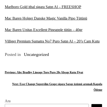
Marlboro Gold ithal sigara Satın Al – FREESHOP
Mac Baren Holger Danske Magic Vanilla Pipo Tütünü
Mac Baren Unitas Excellent Pineapple tütün – 40gr
Villiger Premium Sumatra No7 Puro Satın Al – 20’s Cam Kutu
Posted in
Uncategorized
Y
Previous:
Alec Bradley Lineage Toro Puro 20s Ahşap Kutu Fiyat
a
Next:
Esse Change Superslim Grape sigara Şarap üzümü aromalı Kapıda
z
Ödeme
ı
Ara