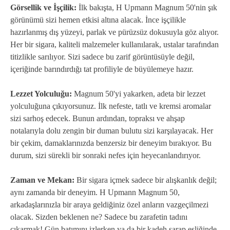
Görsellik ve İşçilik:
İlk bakışta, H Upmann Magnum 50'nin şık
görünümü sizi hemen etkisi altına alacak. İnce işçilikle
hazırlanmış dış yüzeyi, parlak ve pürüzsüz dokusuyla göz alıyor.
Her bir sigara, kaliteli malzemeler kullanılarak, ustalar tarafından
titizlikle sarılıyor. Sizi sadece bu zarif görüntüsüyle değil,
içeriğinde barındırdığı tat profiliyle de büyülemeye hazır.
Lezzet Yolculuğu:
Magnum 50'yi yakarken, adeta bir lezzet
yolculuğuna çıkıyorsunuz. İlk nefeste, tatlı ve kremsi aromalar
sizi sarhoş edecek. Bunun ardından, topraksı ve ahşap
notalarıyla dolu zengin bir duman bulutu sizi karşılayacak. Her
bir çekim, damaklarınızda benzersiz bir deneyim bırakıyor. Bu
durum, sizi sürekli bir sonraki nefes için heyecanlandırıyor.
Zaman ve Mekan:
Bir sigara içmek sadece bir alışkanlık değil;
aynı zamanda bir deneyim. H Upmann Magnum 50,
arkadaşlarınızla bir araya geldiğiniz özel anların vazgeçilmezi
olacak. Sizden beklenen ne? Sadece bu zarafetin tadını
çıkarmak! Gün batımını izlerken ya da bir kadeh şarap eşliğinde,