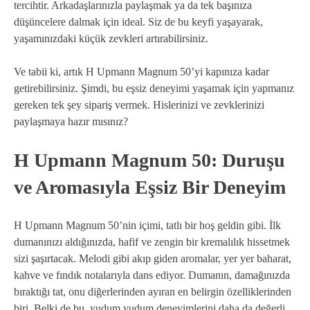
tercihtir. Arkadaşlarınızla paylaşmak ya da tek başınıza
düşüncelere dalmak için ideal. Siz de bu keyfi yaşayarak,
yaşamınızdaki küçük zevkleri artırabilirsiniz.
Ve tabii ki, artık H Upmann Magnum 50’yi kapınıza kadar
getirebilirsiniz. Şimdi, bu eşsiz deneyimi yaşamak için yapmanız
gereken tek şey sipariş vermek. Hislerinizi ve zevklerinizi
paylaşmaya hazır mısınız?
H Upmann Magnum 50: Duruşu
ve Aromasıyla Eşsiz Bir Deneyim
H Upmann Magnum 50’nin içimi, tatlı bir hoş geldin gibi. İlk
dumanınızı aldığınızda, hafif ve zengin bir kremalılık hissetmek
sizi şaşırtacak. Melodi gibi akıp giden aromalar, yer yer baharat,
kahve ve fındık notalarıyla dans ediyor. Dumanın, damağınızda
bıraktığı tat, onu diğerlerinden ayıran en belirgin özelliklerinden
biri. Belki de bu, yudum yudum deneyimlerini daha da değerli