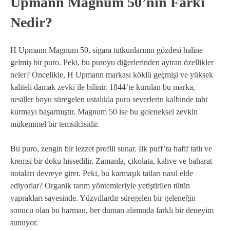
Upmann Magnum 50’nin Farkı
Nedir?
H Upmann Magnum 50, sigara tutkunlarının gözdesi haline
gelmiş bir puro. Peki, bu puroyu diğerlerinden ayıran özellikler
neler? Öncelikle, H Upmann markası köklü geçmişi ve yüksek
kaliteli damak zevki ile bilinir. 1844’te kurulan bu marka,
nesiller boyu süregelen ustalıkla puro severlerin kalbinde taht
kurmayı başarmıştır. Magnum 50 ise bu geleneksel zevkin
mükemmel bir temsilcisidir.
Bu puro, zengin bir lezzet profili sunar. İlk puff’ta hafif tatlı ve
kremsi bir doku hissedilir. Zamanla, çikolata, kahve ve baharat
notaları devreye girer. Peki, bu karmaşık tatları nasıl elde
ediyorlar? Organik tarım yöntemleriyle yetiştirilen tütün
yaprakları sayesinde. Yüzyıllardır süregelen bir geleneğin
sonucu olan bu harman, her duman alımında farklı bir deneyim
sunuyor.