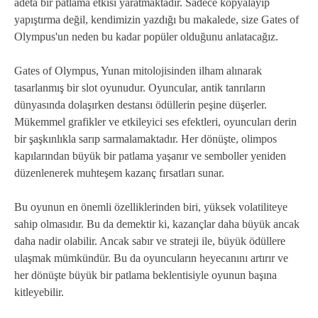
adeta bir patlama etkisi yaratmaktadır. Sadece kopyalayıp
yapıştırma değil, kendimizin yazdığı bu makalede, size Gates of
Olympus'un neden bu kadar popüler olduğunu anlatacağız.
Gates of Olympus, Yunan mitolojisinden ilham alınarak
tasarlanmış bir slot oyunudur. Oyuncular, antik tanrıların
dünyasında dolaşırken destansı ödüllerin peşine düşerler.
Mükemmel grafikler ve etkileyici ses efektleri, oyuncuları derin
bir şaşkınlıkla sarıp sarmalamaktadır. Her dönüşte, olimpos
kapılarından büyük bir patlama yaşanır ve semboller yeniden
düzenlenerek muhteşem kazanç fırsatları sunar.
Bu oyunun en önemli özelliklerinden biri, yüksek volatiliteye
sahip olmasıdır. Bu da demektir ki, kazançlar daha büyük ancak
daha nadir olabilir. Ancak sabır ve strateji ile, büyük ödüllere
ulaşmak mümkündür. Bu da oyuncuların heyecanını artırır ve
her dönüşte büyük bir patlama beklentisiyle oyunun başına
kitleyebilir.