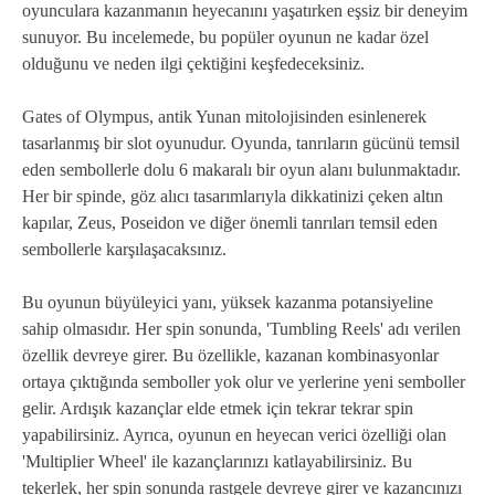
oyunculara kazanmanın heyecanını yaşatırken eşsiz bir deneyim
sunuyor. Bu incelemede, bu popüler oyunun ne kadar özel
olduğunu ve neden ilgi çektiğini keşfedeceksiniz.
Gates of Olympus, antik Yunan mitolojisinden esinlenerek
tasarlanmış bir slot oyunudur. Oyunda, tanrıların gücünü temsil
eden sembollerle dolu 6 makaralı bir oyun alanı bulunmaktadır.
Her bir spinde, göz alıcı tasarımlarıyla dikkatinizi çeken altın
kapılar, Zeus, Poseidon ve diğer önemli tanrıları temsil eden
sembollerle karşılaşacaksınız.
Bu oyunun büyüleyici yanı, yüksek kazanma potansiyeline
sahip olmasıdır. Her spin sonunda, 'Tumbling Reels' adı verilen
özellik devreye girer. Bu özellikle, kazanan kombinasyonlar
ortaya çıktığında semboller yok olur ve yerlerine yeni semboller
gelir. Ardışık kazançlar elde etmek için tekrar tekrar spin
yapabilirsiniz. Ayrıca, oyunun en heyecan verici özelliği olan
'Multiplier Wheel' ile kazançlarınızı katlayabilirsiniz. Bu
tekerlek, her spin sonunda rastgele devreye girer ve kazancınızı