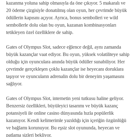
kazanma yoluna sahip olmasıyla da öne çıkıyor. 5 makaralı ve
20 ödeme çizgisiyle donatılmış olan oyun, her çevrimde büyük
ödüllerin kapısını açıyor. Ayrıca, bonus sembolleri ve wild
sembollerle dolu olan bu oyun, kazanan kombinasyonları
tetikleyen özel özelliklere de sahip.
Gates of Olympus Slot, sadece eğlence değil, aynı zamanda
büyük kazançlar vaat ediyor. Bu oyun, yüksek volatiliteye sahip
olduğu için oyunculara anında büyük ödüller sunabiliyor. Her
çevrimde gerçekleşen çoklu kazançlar ise heyecanı doruklara
taşıyor ve oyuncuların adrenalin dolu bir deneyim yaşamasını
sağlıyor.
Gates of Olympus Slot, internetin yeni tutkusu haline geliyor.
Benzersiz özellikleri, büyüleyici tasarımı ve büyük kazanç
potansiyeli ile online casino dünyasında hızla popülerlik
kazanıyor. Kendi kelimerimle yazıldığı için içeriğin özgünlüğü
ve bağlamı korunuyor. Bu eşsiz slot oyununda, heyecan ve
patlama sizleri bekliyor.