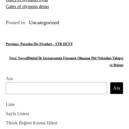
Gates of olympus demo
Posted in
Uncategorized
Y
Previous:
Porselen Diş Fiyatları – STR DENT
a
Next:
SosyalDigital İle Instagramda Fenomen Olmanın Püf Noktaları Takipçi
z
ve Beğeni
ı
Ara
g
Ara
e
Liste
z
Sayfa Listesi
i
Tiktok Beğeni Kasma Hilesi
n