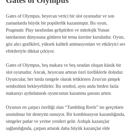
Gates of Olympus’
Gates of Olympus, heyecan verici bir slot oyunudur ve son
zamanlarda büyük bir popülerlik kazanmıştır. Bu oyun,
Pragmatic Play tarafından geliştirilen ve mitolojik Yunan
tanrılarının dünyasına götüren bir tema üzerine kuruludur. Oyun,
göz alıcı grafikleri, yüksek kaliteli animasyonları ve etkileyici ses
efektleriyle dikkat çekiyor.
Gates of Olympus, beş makara ve beş sıradan oluşan klasik bir
slot oyunudur. Ancak, heyecanı artıran özel özelliklerle doludur.
Oyuncular, her turda rastgele olarak tetiklenen Zeus'un şimşek
sembolünü bekleyebilirler. Bu sembol, aynı anda birden fazla
makarayı aydınlatarak oyuncunun kazanma şansını artırır.
Oyunun en çarpıcı özelliği olan “Tumbling Reels” ise gerçekten
unutulmaz bir deneyim sunuyor. Bir kombinasyon kazandığında,
simgeler patlar ve yerine yenileri gelir. Ardışık kazançlar
sağlandığında, çarpan artarak daha büyük kazançlar elde