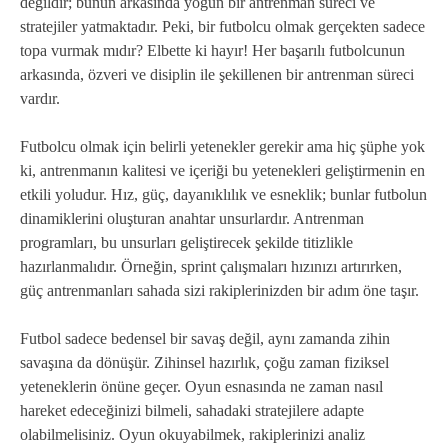
değildir; bunun arkasında yoğun bir antrenman süreci ve
stratejiler yatmaktadır. Peki, bir futbolcu olmak gerçekten sadece
topa vurmak mıdır? Elbette ki hayır! Her başarılı futbolcunun
arkasında, özveri ve disiplin ile şekillenen bir antrenman süreci
vardır.
Futbolcu olmak için belirli yetenekler gerekir ama hiç şüphe yok
ki, antrenmanın kalitesi ve içeriği bu yetenekleri geliştirmenin en
etkili yoludur. Hız, güç, dayanıklılık ve esneklik; bunlar futbolun
dinamiklerini oluşturan anahtar unsurlardır. Antrenman
programları, bu unsurları geliştirecek şekilde titizlikle
hazırlanmalıdır. Örneğin, sprint çalışmaları hızınızı artırırken,
güç antrenmanları sahada sizi rakiplerinizden bir adım öne taşır.
Futbol sadece bedensel bir savaş değil, aynı zamanda zihin
savaşına da dönüşür. Zihinsel hazırlık, çoğu zaman fiziksel
yeteneklerin önüne geçer. Oyun esnasında ne zaman nasıl
hareket edeceğinizi bilmeli, sahadaki stratejilere adapte
olabilmelisiniz. Oyun okuyabilmek, rakiplerinizi analiz