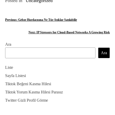
Posted in
Uncategorized
Y
Previous:
Gebze Hurdacısına Ne Tür Atıklar Satılabilir
a
Next:
IP Stressers for Cloud-Based Networks A Growing Risk
z
Ara
ı
Ara
g
e
Liste
z
Sayfa Listesi
Tiktok Beğeni Kasma Hilesi
i
Tiktok Yorum Kasma Hilesi Parasız
n
Twitter Gizli Profil Görme
m
e