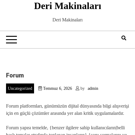
Deri Makinaları
Skip
to
content
Deri Makinaları
Forum
Uncategorized
Temmuz 6, 2026
by
admin
Forum platformları, günümüzün dijital dünyasında bilgi alışverişi
için en güçlü çözümler arasında yer alan kritik uygulamalardır.
Forum yapısı temelde, {benzer ilgilere sahip kullanıcıların|belli
başlı temalar etrafında toplanan insanların} {soru sormalarını ve