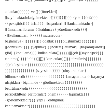
anlatıları}}}}}} ve [[{{örnekleri}|
[[sayılmaktadırlar|gelmektedir]]}}]]}}]]}}} {çok {{defa}}}
{{pekiştirici}}} tırlar}}}|[[başarıları]]]] [[anlatmaktadır}|
[[{insanları foruma {{katılmaya} yöneltmektedir}}}|
{[[kullanıcıları [[{{{{{{müteşebbis}
başlamaya}]]}}}}}]]}}|dostluk {{{{oluşturmak}}}}}}]] |
[[dönüşümü}}} {yapmak}|{{hedefe} atılmak}|[[başlamışlardır]]
gibi} {konularda}}} kullanıcılara]]}}}}}|[[çok [[sayıda|pek}}}
tanınmış}|{{{ünlü}}]]]]]} kurucuları}]]}} türetilmiş}}}}}}}}
{{etkileşimleri}}}}}}}}}}}}}}}}}}}}}}}}}}}}}}}}}}}}}}}
}}}}}}}}}}}}}}} {sayesinde}}}} {oluşturdukları}
bilinmektedir}}}}}}}}}}}}}}}}}}}} {amaçlarında {{başarıya
ulaştıkları} biçiminde} {görülmektedir}}}}}}}}}
belirtilmektedir}}}}}}}}}}}}}}}}}}}}}}}}}}}}}}
perspektiften} platformlar} önem}}} {{{taşımakta}}}|
{göstermektedir}}} yapı} {olduğunu}
kanıtlamaktadır}}}}}}}}}}}}}}}}}}}}}}}}}}}}}}}}}}