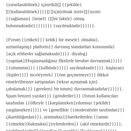
{yararlanabilmek} için|etkili]] {{şekilde}
[[{kullanabilmek}}}}]] [[için|olmak üzere]]|{uyum
{{sağlaması} {temel} {[[bir faktör} olmuş
bulunmaktadır|}}}}}}}} {sayılmaktadır}}}}}}.
{Forum {{etiketi}}} kritik} bir mesele} olmakta},
uzmanlaşmış} platform}} davranış standartları konusunda}
{açık rehberler sağlamaktadır}}}}. diyalog}
{yapmak}|Hoşlanmadığınız fikirlerle beraber davranmak}}}}}
{{ortamının}}} {{kalbinde}}}}} sayılmaktadır}}}}. başlayan}
{kişiler}}}} inceleyerek} {{öne geçmemeye}}} dikkat
etmeleri|benzer tartışmaları {tekrar açmamak için}
çabalamak}}} {gereken} bir tutum} davranmaktadırlar}}}}}}.
Spam benzeri yazılar}}} {gönderiler}}} {forum kullanıcıları
tarafından {{öfkeyle {{karşılanırken}|olumsuz {şekilde}
yargılanırken}}}}} ve {genellikle {{moderatörler tarafından}}}
çıkartıldığından}}}, arınmakta}|{hareketlerden {{aman
{{etmekte}|bakmakta}}|eylemlerden}} {akıl etmektedir}}}}},
tutabilmektedir]]}|{kuralları [[saygı]]yla [[yaklaşmak}}}}}}.