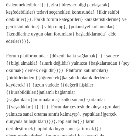
üstlenmektedirler}}}}, zira} bireyler bilgi paylaşarak}
keşfedebilirler}|tedavi seçenekleri konusunda} {fikir sahibi
olabilirler}}}. Farklı forum kategorileri} karakteristiklerine} ve
gereksinimlerine} {sahip olup}, {potansiyel kullanıcılar}
{kendilerine uygun olan forumlara} başladıklarında} elde
ederler}}}}.
Forum platformunda {{düzenli katkı sağlamak}}} {sadece
{{bilgi almakla} {sınırlı değildir}|yalnızca {başkalarından {{şey
okumak} demek değildir}}}}. Platform katılımcıları}
{birbirlerinden {{öğrenerek}|karşılıklı olarak ilerleme
kayderek}}} {uzun vadede {{değerli ilişkiler
{{kurabildikleri}|anlamlı bağlantılar
{sağladıkları}|artırmalarına} katkı sunan} {ortamlar
{{yaşadıkları}}}}}}}. Forumlar çevresinde oluşan gruplar}
yalnızca sanal ortama sınırlı kalmayıp}, yaptıkları}|gerçek
dünyada buluştukları}}}}. toplantılar}}} larını
derinleştirmek}|topluluk duygusunu {artırmak}}}
oluşturmaktadırlar}, {aynı zamanda} başarısını} da