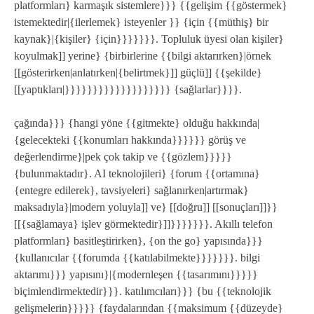
platformları} karmaşık sistemlere}}} {{gelişim {{göstermek}
istemektedir|{ilerlemek} isteyenler }} {için {{müthiş} bir
kaynak}|{kişiler} {için}}}}}}}. Topluluk üyesi olan kişiler}
koyulmak]] yerine} {birbirlerine {{bilgi aktarırken}|örnek
[[gösterirken|anlatırken|{belirtmek}]] güçlü]] {{şekilde}
[[yaptıkları|}}}}}}}}}}}}}}}}}}} {sağlarlar}}}}.
çağında}}} {hangi yöne {{gitmekte} olduğu hakkında|
{gelecekteki {{konumları hakkında}}}}}} görüş ve
değerlendirme}|pek çok takip ve {{gözlem}}}}}
{bulunmaktadır}. AI teknolojileri} {forum {{ortamına}
{entegre edilerek}, tavsiyeleri} sağlanırken|artırmak}
maksadıyla}|modern yoluyla]] ve} [[doğru]] [[sonuçları]]}}
[[{sağlamaya} işlev görmektedir}]]}}}}}}}. Akıllı telefon
platformları} basitleştirirken}, {on the go} yapısında}}}
{kullanıcılar {{forumda {{katılabilmekte}}}}}}}. bilgi
aktarımı}}} yapısını}|{modernleşen {{tasarımını}}}}}
biçimlendirmektedir}}}. katılımcıları}}} {bu {{teknolojik
gelişmelerin}}}}} {faydalarından {{maksimum {{düzeyde}