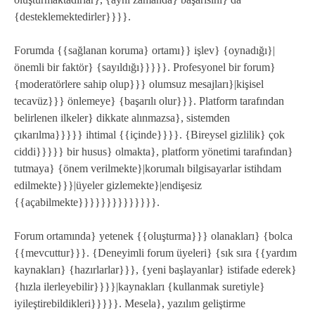
{desteklemektedirler}}}}.
Forumda {{sağlanan koruma} ortamı}} işlev} {oynadığı}|
önemli bir faktör} {sayıldığı}}}}}. Profesyonel bir forum}
{moderatörlere sahip olup}}} olumsuz mesajları}|kişisel
tecavüz}}} önlemeye} {başarılı olur}}}. Platform tarafından
belirlenen ilkeler} dikkate alınmazsa}, sistemden
çıkarılma}}}}} ihtimal {{içinde}}}}. {Bireysel gizlilik} çok
ciddi}}}}} bir husus} olmakta}, platform yönetimi tarafından}
tutmaya} {önem verilmekte}|korumalı bilgisayarlar istihdam
edilmekte}}}|üyeler gizlemekte}|endişesiz
{{açabilmekte}}}}}}}}}}}}}}.
Forum ortamında} yetenek {{oluşturma}}} olanakları} {bolca
{{mevcuttur}}}. {Deneyimli forum üyeleri} {sık sıra {{yardım
kaynakları} {hazırlarlar}}}, {yeni başlayanlar} istifade ederek}
{hızla ilerleyebilir}}}}|kaynakları {kullanmak suretiyle}
iyileştirebildikleri}}}}}. Mesela}, yazılım geliştirme