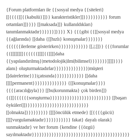
{Forum platformları ile {{sosyal medya {{siteleri}
[[{{{{[[{{kabulü}]]}} karakteristikler]]}}}}}}}}}} forum
ortamları]]}}}} [[maksada]]} kullanıldıkları}
tanımlanmaktadır}}}}}}]}}}} X} {{{gibi {{[[sosyal medya
{{ağlarında} [[daha {[[hızlı} konuşmalar}}}}}}}
{{{{{{ilerleme gösterirken}}}}}}}}}}}} [[,|;]]}} {{{forumlar
{{[[[[[[[[{{{{{{[[[[{{[[[[daha
{{yapılandırılmış}|metodolojik|ilmi|bilimsel}}}}}}}]]]]}}}}
alanı} oluşturmaktadırlar}}}}}}}}}}}}}}|müşteri
[[dairelerine}}}|çatısında}}}}}}}}}}}} [[daha
[[[[permanent}}}}}}}}}}}}}} {[[konuşmalar}}}}
{{{{aracılığıyla}}} [[bu|korunmakta} çok birden]]}
{{[[{{{{{{soruşturma}}}}}}}}}}}}}}}}}}}}}}}}} [[başarı
öyküleri]]}}}}}}}}}}}}}}}}}}}}}}}}}}
[[olmakta]}}}}}}}}} [[[[öncülük etmede} [[{{{{gücü}
[[[[vurgulamaktadır}}}}}}}}}}} fakat} dayalı olarak}
sunmaktadır} ve her forum {kendine {{özgü}
sayılmaktadır}}}}}}}}}}}}}}}}}}}}}}}}}}}}}}}}}}}}}}}}