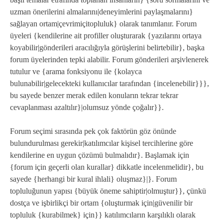
uzman önerilerini almalarını|deneyimlerini paylaşmalarını}
sağlayan ortam|çevrimiçitopluluk} olarak tanımlanır. Forum
üyeleri {kendilerine ait profiller oluşturarak {yazılarını ortaya
koyabilir|gönderileri aracılığıyla görüşlerini belirtebilir}, başka
forum üyelerinden tepki alabilir. Forum gönderileri arşivlenerek
tutulur ve {arama fonksiyonu ile {kolayca
bulunabilir|gelecekteki kullanıcılar tarafından {incelenebilir}}},
bu sayede benzer merak edilen konuların tekrar tekrar
cevaplanması azaltılır}|olumsuz yönde çoğalır}}.
Forum seçimi sırasında pek çok faktörün göz önünde
bulundurulması gerekir|katılımcılar kişisel tercihlerine göre
kendilerine en uygun çözümü bulmalıdır}. Başlamak için
{forum için geçerli olan kurallar} dikkatle incelenmelidir}, bu
sayede {herhangi bir kural ihlali} oluşmaz}|}. Forum
topluluğunun yapısı {büyük öneme sahiptir|olmuştur}}, çünkü
dostça ve işbirlikçi bir ortam {oluşturmak için|güvenilir bir
topluluk {kurabilmek} için}} katılımcıların karşılıklı olarak