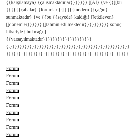
{{karşılamaya} {çalışmaktadırlar}}}}}}} [[AI} {ve {{[[bu
{{{{{{çabalar} {forumlar {{[[[[{{modern {{çağın}
sunmaktadır} {ve {{bu {{sayede} kaldığı} [[etkileven}
[[dönemler}}}}}} [[tahmin edilmektedir}}}}}}}}}} sonuç
itibariyle} bulacağı]]
{{varsayılmaktadır}}}}}}}}}}}}}}}}}}}}
{.}}}}}}}}}}}}}}}}}}}}}}}}}}}}}}}}}}}}}}}}}}}}}}}}}
}}}}}}}}}}}}}}}}}}}}}}}}}}}}}}}}}}}}}}}}}}}}}}}}}}
Forum
Forum
Forum
Forum
Forum
Forum
Forum
Forum
Forum
Forum