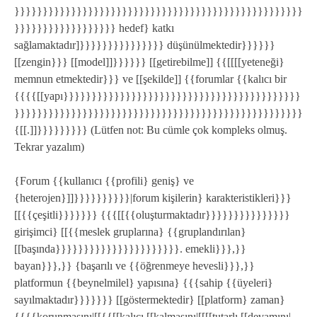
}}}}}}}}}}}}}}}}}}}}}}}}}}}}}}}}}}}}}}}}}}}}}}}}}}}
}}}}}}}}}}}}}}}}}} hedef} katkı
sağlamaktadır]}}}}}}}}}}}}}}} düşünülmektedir}}}}}}
[[zengin}}} [[model]]}}}}}} [[getirebilme]] {{[[[[yeteneği}
memnun etmektedir}}} ve [[şekilde]] {{forumlar {{kalıcı bir
{{{{[[yapı}}}}}}}}}}}}}}}}}}}}}}}}}}}}}}}}}}}}}}}}}}
}}}}}}}}}}}}}}}}}}}}}}}}}}}}}}}}}}}}}}}}}}}}}}}}}}}
{[[.]]}}}}}}}}} (Lütfen not: Bu cümle çok kompleks olmuş.
Tekrar yazalım)
{Forum {{kullanıcı {{profili} geniş} ve
{heterojen}]]}}}}}}}}}}|forum kişilerin} karakteristikleri}}}
[[{{çeşitli}}}}}}} {{{[[{{oluşturmaktadır}}}}}}}}}}}}}}}
girişimci} [[{{meslek gruplarına} {{gruplandırılan}
[[başında}}}}}}}}}}}}}}}}}}}}}}. emekli}}},}}
bayan}}},}} {başarılı ve {{öğrenmeye hevesli}}},}}
platformun {{beynelmilel} yapısına} {{{sahip {{üyeleri}
sayılmaktadır}}}}}}} [[göstermektedir} [[platform} zaman}
{{{{korunmasını|[[{{[[kalıcı [[kalmasını|[[[[tutarlı [[devamını|