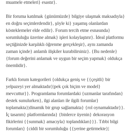
muamele etmeleri} esastır}.
Bir foruma katılmak {günümüzde} bilgiye ulaşmak maksadıyla}
en doğru seçimlerdendir}, şöyle ki} yaşamış olanlardan
kösteklemeler elde edilir}. Forum tercih etme esnasında}
sorumluluğu üzerine almak} işleri kolaylaştırır}. İdeal platformu
seçtiğinizde karşılıklı öğrenme gerçekleşir}, aynı zamanda
zaman içinde} anlamlı ilişkiler kurabilirsiniz}. {Bu nedenle}
{forum değerini anlamak ve uygun bir seçim yapmak} oldukça
önemlidir}.
Farklı forum kategorileri {oldukça geniş ve {{çeşitli} bir
yelpazeyi yer almaktadır}|pek çok biçim ve model}
mevcuttur}}. Programlama forumlardaki {uzmanlar tarafından}
destek sunulurken}, ilgi alanları ile ilgili forumlar}
toplamakta}|dinamik bir grup sağlamakta} {rol oynamaktadır}}.
İç tasarım} platformlarında} {binlerce üyenin} dekorasyon
fikirlerini {{sunmak} amacıyla} toplandıkları}}}. Tıbbi bilgi
forumları} {ciddi bir sorumluluğu {{yerine getirmekte}|