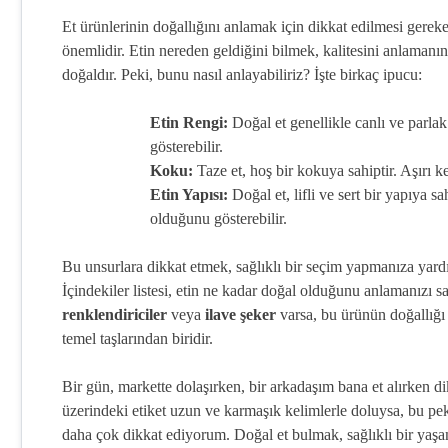
Et ürünlerinin doğallığını anlamak için dikkat edilmesi gereke
önemlidir. Etin nereden geldiğini bilmek, kalitesini anlamanın 
doğaldır. Peki, bunu nasıl anlayabiliriz? İşte birkaç ipucu:
Etin Rengi:
Doğal et genellikle canlı ve parlak
gösterebilir.
Koku:
Taze et, hoş bir kokuya sahiptir. Aşırı k
Etin Yapısı:
Doğal et, lifli ve sert bir yapıya 
olduğunu gösterebilir.
Bu unsurlara dikkat etmek, sağlıklı bir seçim yapmanıza yardım
İçindekiler listesi, etin ne kadar doğal olduğunu anlamanızı s
renklendiriciler
veya
ilave şeker
varsa, bu ürünün doğallığı 
temel taşlarından biridir.
Bir gün, markette dolaşırken, bir arkadaşım bana et alırken di
üzerindeki etiket uzun ve karmaşık kelimlerle doluysa, bu pek i
daha çok dikkat ediyorum. Doğal et bulmak, sağlıklı bir yaşam