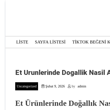
Skip
to
content
LISTE
SAYFA LISTESI
TIKTOK BEĞENI 
Et Urunlerinde Dogallik Nasil A
Uncategorized
Şubat 9, 2026
by
admin
Et Ürünlerinde Doğallık Nası