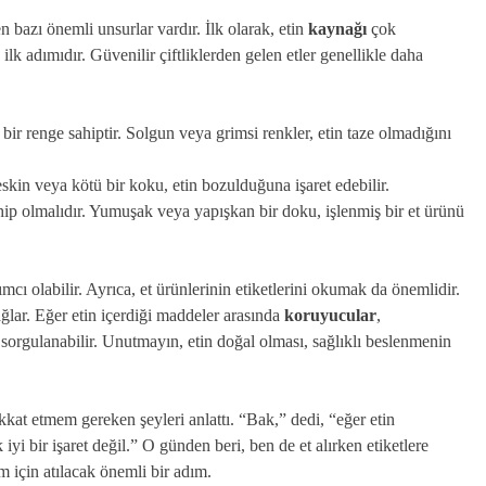
n bazı önemli unsurlar vardır. İlk olarak, etin
kaynağı
çok
ilk adımıdır. Güvenilir çiftliklerden gelen etler genellikle daha
 bir renge sahiptir. Solgun veya grimsi renkler, etin taze olmadığını
eskin veya kötü bir koku, etin bozulduğuna işaret edebilir.
sahip olmalıdır. Yumuşak veya yapışkan bir doku, işlenmiş bir et ürünü
cı olabilir. Ayrıca, et ürünlerinin etiketlerini okumak da önemlidir.
ağlar. Eğer etin içerdiği maddeler arasında
koruyucular
,
sorgulanabilir. Unutmayın, etin doğal olması, sağlıklı beslenmenin
kkat etmem gereken şeyleri anlattı. “Bak,” dedi, “eğer etin
yi bir işaret değil.” O günden beri, ben de et alırken etiketlere
 için atılacak önemli bir adım.