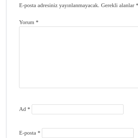
E-posta adresiniz yayınlanmayacak.
Gerekli alanlar
g
e
Yorum
*
z
i
n
m
e
s
i
Ad
*
E-posta
*