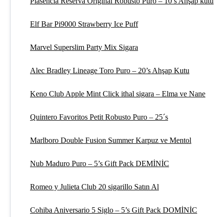
Plasencia Reserva Original Robusto Puro – 10’s Ahşap kutu
Elf Bar Pi9000 Strawberry Ice Puff
Marvel Superslim Party Mix Sigara
Alec Bradley Lineage Toro Puro – 20’s Ahşap Kutu
Keno Club Apple Mint Click ithal sigara – Elma ve Nane
Quintero Favoritos Petit Robusto Puro – 25´s
Marlboro Double Fusion Summer Karpuz ve Mentol
Nub Maduro Puro – 5’s Gift Pack DEMİNİC
Romeo y Julieta Club 20 sigarillo Satın Al
Cohiba Aniversario 5 Siglo – 5’s Gift Pack DOMİNİC