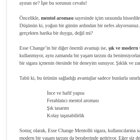
ayıran ne? İşte bu sorunun cevabı!
Öncelikle,
mentol aroması
sayesinde içim sırasında hissedilen
Düşünün ki, yoğun bir günün ardından bir nefes alıyorsunuz. O
gerçekten harika bir duygu, değil mi?
Esse Change’in bir diğer önemli avantajı ise,
şık ve modern 
kullanmıyor, aynı zamanda bir yaşam tarzını da benimsiyorlar. K
bir sigara içmenin ötesinde bir deneyim sunuyor. Şıklık ve za
Tabii ki, bu ürünün sağladığı avantajlar sadece bunlarla sınırl
İnce ve hafif yapısı
Ferahlatıcı mentol aroması
Şık tasarım
Kolay taşınabilirlik
Sonuç olarak, Esse Change Mentollü sigara, kullanıcılarına s
modern bir yaşam tarzını da beraberinde getiriyor. Eğer siz 