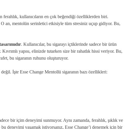
 ferahlık, kullanıcıların en çok beğendiği özelliklerden biri.
 an, mentolün serinletici etkisiyle tüm stresiniz uçup gidiyor. Bu,
tasarımıdır
. Kullanıcılar, bu sigarayı içtiklerinde sadece bir ürün
ıvrımlı yapısı, elinizde tutarken size bir rahatlık hissi veriyor. Bu,
rafet, bu sigaranın ruhunu oluşturuyor.
ı değil. İşte Esse Change Mentollü sigaranın bazı özellikleri:
adece bir içim deneyimi sunmuyor. Aynı zamanda, ferahlık, şıklık ve
de bu deneyimi yaşamak istiyorsanız, Esse Change’i denemek için bir