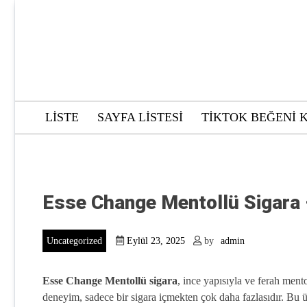
Skip
to
content
LISTE
SAYFA LISTESI
TIKTOK BEĞENI 
Esse Change Mentollü Sigara 
Uncategorized
Eylül 23, 2025
by
admin
Esse Change Mentollü sigara
, ince yapısıyla ve ferah ment
deneyim, sadece bir sigara içmekten çok daha fazlasıdır. Bu ür