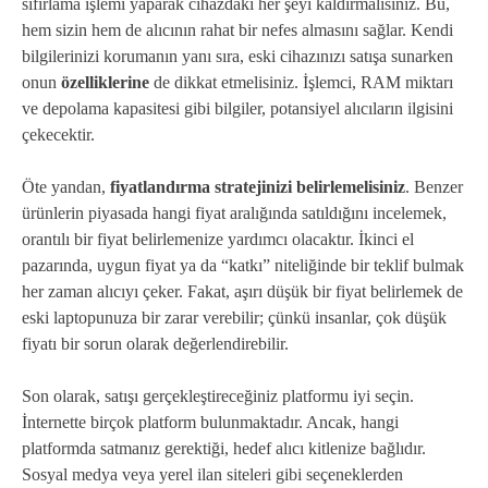
sıfırlama işlemi yaparak cihazdaki her şeyi kaldırmalısınız. Bu,
hem sizin hem de alıcının rahat bir nefes almasını sağlar. Kendi
bilgilerinizi korumanın yanı sıra, eski cihazınızı satışa sunarken
onun
özelliklerine
de dikkat etmelisiniz. İşlemci, RAM miktarı
ve depolama kapasitesi gibi bilgiler, potansiyel alıcıların ilgisini
çekecektir.
Öte yandan,
fiyatlandırma stratejinizi belirlemelisiniz
. Benzer
ürünlerin piyasada hangi fiyat aralığında satıldığını incelemek,
orantılı bir fiyat belirlemenize yardımcı olacaktır. İkinci el
pazarında, uygun fiyat ya da “katkı” niteliğinde bir teklif bulmak
her zaman alıcıyı çeker. Fakat, aşırı düşük bir fiyat belirlemek de
eski laptopunuza bir zarar verebilir; çünkü insanlar, çok düşük
fiyatı bir sorun olarak değerlendirebilir.
Son olarak, satışı gerçekleştireceğiniz platformu iyi seçin.
İnternette birçok platform bulunmaktadır. Ancak, hangi
platformda satmanız gerektiği, hedef alıcı kitlenize bağlıdır.
Sosyal medya veya yerel ilan siteleri gibi seçeneklerden