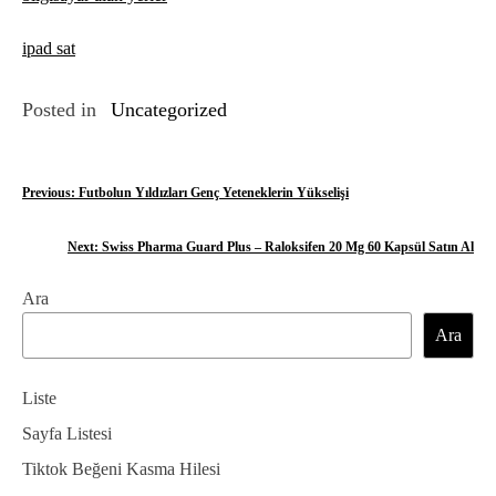
ipad sat
Posted in
Uncategorized
Y
Previous:
Futbolun Yıldızları Genç Yeteneklerin Yükselişi
a
Next:
Swiss Pharma Guard Plus – Raloksifen 20 Mg 60 Kapsül Satın Al
z
Ara
ı
Ara
g
e
Liste
z
Sayfa Listesi
Tiktok Beğeni Kasma Hilesi
i