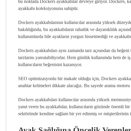
bu noktada Dockers ayakkabılar devreye giriyor. Dockers, kal
ayakkabı koleksiyonuna sahiptir.
Dockers ayakkabılarının kullanıcılar arasında yüksek düzeyde
bakıldığında, bu ayakkabıların rahatlık ve dayanıklılık açısınd
kullanımlarda bile ayakların yorgun hissetmediği ve ayakkabı
Dockers ayakkabıları aynı zamanda tarz açısından da beğeni t
tarzlarını yansıtabiliyorlar. Hem günlük kullanımda hem de i
kullanıcıların beğenisini kazanıyor.
SEO optimizasyonlu bir makale olduğu için, Dockers ayakkabıl
anahtar kelimeleri dikkate alacağız. Bu sayede arama motoru sı
Dockers ayakkabıları kullanıcılar arasında yüksek memnuniyet
yanıt veren bu ayakkabılar, kullanıcıların gözünde önemli bir 
sektöründe kendine sağlam bir yer edinmiş ve müşterilerinin 
Ayak Sağlığına Öncelik Verenler