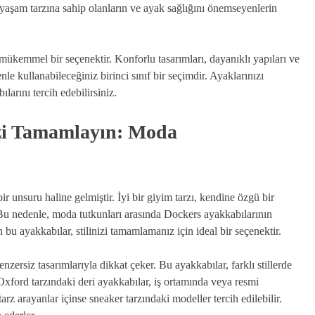
 yaşam tarzına sahip olanların ve ayak sağlığını önemseyenlerin
mükemmel bir seçenektir. Konforlu tasarımları, dayanıklı yapıları ve
e kullanabileceğiniz birinci sınıf bir seçimdir. Ayaklarınızı
arını tercih edebilirsiniz.
izi Tamamlayın: Moda
ir unsuru haline gelmiştir. İyi bir giyim tarzı, kendine özgü bir
Bu nedenle, moda tutkunları arasında Dockers ayakkabılarının
bu ayakkabılar, stilinizi tamamlamanız için ideal bir seçenektir.
nzersiz tasarımlarıyla dikkat çeker. Bu ayakkabılar, farklı stillerde
 Oxford tarzındaki deri ayakkabılar, iş ortamında veya resmi
arz arayanlar içinse sneaker tarzındaki modeller tercih edilebilir.