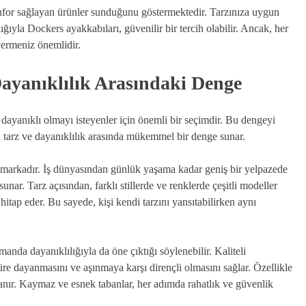
nfor sağlayan ürünler sunduğunu göstermektedir. Tarzınıza uygun
ğıyla Dockers ayakkabıları, güvenilir bir tercih olabilir. Ancak, her
vermeniz önemlidir.
Dayanıklılık Arasındaki Denge
dayanıklı olmayı isteyenler için önemli bir seçimdir. Bu dengeyi
 tarz ve dayanıklılık arasında mükemmel bir denge sunar.
ir markadır. İş dünyasından günlük yaşama kadar geniş bir yelpazede
unar. Tarz açısından, farklı stillerde ve renklerde çeşitli modeller
tap eder. Bu sayede, kişi kendi tarzını yansıtabilirken aynı
nda dayanıklılığıyla da öne çıktığı söylenebilir. Kaliteli
üre dayanmasını ve aşınmaya karşı dirençli olmasını sağlar. Özellikle
lanır. Kaymaz ve esnek tabanlar, her adımda rahatlık ve güvenlik