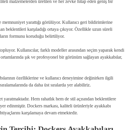
iteli malzemelerden üretilen ve her zevke hitap eden geniş bir
 memnuniyet yarattığı görülüyor. Kullanıcı geri bildirimlerine
an beklentileri karşıladığı ortaya çıkıyor. Özellikle uzun süreli
ların formunu koruduğu belirtiliyor.
opluyor. Kullanıcılar, farklı modeller arasından seçim yaparak kendi
ş ortamlarında şık ve profesyonel bir görünüm sağlayan ayakkabılar,
arının özelliklerine ve kullanıcı deneyimine değinirken ilgili
ralamalarında da daha üst sıralarda yer alabiliriz.
 yaratmaktadır. Hem rahatlık hem de stil açısından beklentilere
yer edinmiştir. Dockers markası, kaliteli ürünleriyle ayakkabı
ihtiyaçlarını karşılamaya devam etmektedir.
in Tercihi: Dockers Ayakkabıları