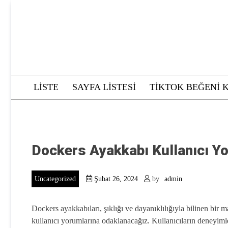
Skip
to
content
LISTE
SAYFA LISTESI
TIKTOK BEĞENI 
Dockers Ayakkabı Kullanıcı Y
Uncategorized
Şubat 26, 2024
by
admin
Dockers ayakkabıları, şıklığı ve dayanıklılığıyla bilinen bir
kullanıcı yorumlarına odaklanacağız. Kullanıcıların deneyimle