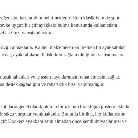
 beğenisini kazandığını belirtmektedir. Hem klasik hem de spor
 zevke uygun bir çift ayakkabı bulma konusunda kullanıcılara
l tarzınızı yansıtabilirsiniz.
a övgü almaktadır. Kaliteli malzemelerden üretilen bu ayakkabılar,
nıcılar, ayakkabıların dikişlerinin sağlam olduğunu ve aşınmalara
şak tabanları ve iç astarı, ayaklarınızın rahat etmesini sağlar.
a destek sağladığını ve rahatsızlık hissi yaratmadığını
kabıların genel olarak olumlu bir izlenim bıraktığını göstermektedir.
ir sıkça vurgular yapılmaktadır. Bununla birlikte, her kullanıcının
ir çift Dockers ayakkabı satın almadan önce kendi ihtiyaçlarınızı ve