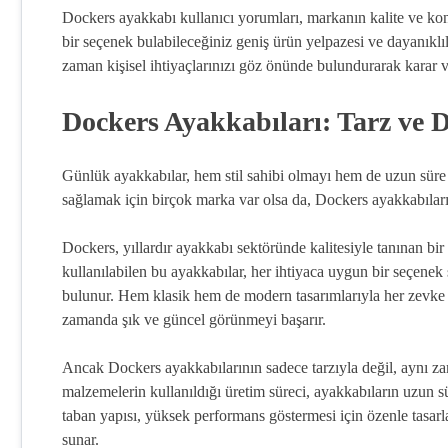
Dockers ayakkabı kullanıcı yorumları, markanın kalite ve ko
bir seçenek bulabileceğiniz geniş ürün yelpazesi ve dayanıklılı
zaman kişisel ihtiyaçlarınızı göz önünde bulundurarak karar 
Dockers Ayakkabıları: Tarz ve 
Günlük ayakkabılar, hem stil sahibi olmayı hem de uzun süre 
sağlamak için birçok marka var olsa da, Dockers ayakkabıları
Dockers, yıllardır ayakkabı sektöründe kalitesiyle tanınan b
kullanılabilen bu ayakkabılar, her ihtiyaca uygun bir seçenek s
bulunur. Hem klasik hem de modern tasarımlarıyla her zevke hi
zamanda şık ve güncel görünmeyi başarır.
Ancak Dockers ayakkabılarının sadece tarzıyla değil, aynı zama
malzemelerin kullanıldığı üretim süreci, ayakkabıların uzun s
taban yapısı, yüksek performans göstermesi için özenle tasar
sunar.