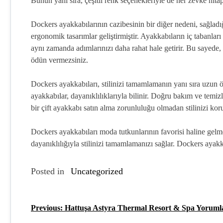
Bunun yanı sıra, çeşitli renk seçenekleriyle de her zevke hitap
Dockers ayakkabılarının cazibesinin bir diğer nedeni, sağlad
ergonomik tasarımlar geliştirmiştir. Ayakkabıların iç tabanları
aynı zamanda adımlarınızı daha rahat hale getirir. Bu sayede, 
ödün vermezsiniz.
Dockers ayakkabıları, stilinizi tamamlamanın yanı sıra uzun ö
ayakkabılar, dayanıklılıklarıyla bilinir. Doğru bakım ve temizl
bir çift ayakkabı satın alma zorunluluğu olmadan stilinizi ko
Dockers ayakkabıları moda tutkunlarının favorisi haline gelme
dayanıklılığıyla stilinizi tamamlamanızı sağlar. Dockers ayakka
Posted in
Uncategorized
Previous:
Hattuşa Astyra Thermal Resort & Spa Yoruml
Y