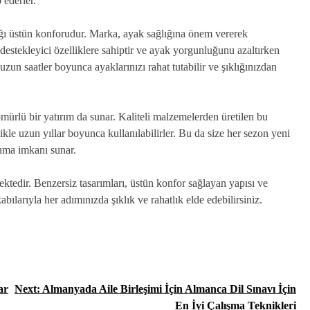
 ederler.
ığı üstün konforudur. Marka, ayak sağlığına önem vererek
 destekleyici özelliklere sahiptir ve ayak yorgunluğunu azaltırken
uzun saatler boyunca ayaklarınızı rahat tutabilir ve şıklığınızdan
mürlü bir yatırım da sunar. Kaliteli malzemelerden üretilen bu
ikle uzun yıllar boyunca kullanılabilirler. Bu da size her sezon yeni
ruma imkanı sunar.
ktedir. Benzersiz tasarımları, üstün konfor sağlayan yapısı ve
bılarıyla her adımınızda şıklık ve rahatlık elde edebilirsiniz.
ar
Next:
Almanyada Aile Birleşimi İçin Almanca Dil Sınavı İçin
En İyi Çalışma Teknikleri