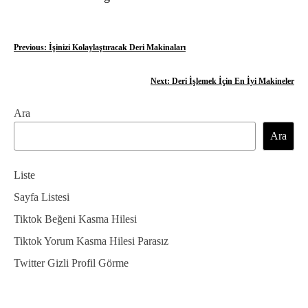
Y
Previous:
İşinizi Kolaylaştıracak Deri Makinaları
a
Next:
Deri İşlemek İçin En İyi Makineler
z
Ara
ı
Ara
g
e
Liste
z
Sayfa Listesi
Tiktok Beğeni Kasma Hilesi
i
Tiktok Yorum Kasma Hilesi Parasız
n
Twitter Gizli Profil Görme
m
e