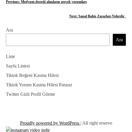
Y
Previous:
Medyum desteği alanların gerçek yorumları
a
Next:
Sanal Bahis Zararları Nelerdir_
z
Ara
ı
Ara
g
e
Liste
z
Sayfa Listesi
Tiktok Beğeni Kasma Hilesi
i
Tiktok Yorum Kasma Hilesi Parasız
n
Twitter Gizli Profil Görme
m
e
s
Proudly powered by WordPress
|
All right reserve
i