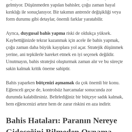
gelmiyor. Düşünmeden yapılan bahisler, çoğu zaman hayal
kırıklığı ile sonuçlanıyor. Bir takımın antrenör değişikliği veya
form durumu gibi detaylar, önemli farklar yaratabilir.
Ayrıca,
duygusal bahis yapma
riski de oldukça yüksek.
Kaybettiğinizde tekrar kazanmak için acele ile bahis yapmak,
çoğu zaman daha büyük kayıplara yol açar. Stratejik düşünmek
yerine, ani tepkilerle hareket etmek en iyi seçenek değildir.
Unutmayın, bahis stratejisi oluşturmak zaman alır ve bu süreçte
sakin kalmak kritik öneme sahiptir.
Bahis yaparken
bütçenizi aşmamak
da çok önemli bir konu.
Eğlenceli geçse de, kontrolsüz harcamalar sonucunda zor
durumda kalabilirsiniz. Belirlediğiniz bir bütçeye sadık kalmak,
hem eğlencenizi artırır hem de zarar riskini en aza indirir.
Bahis Hataları: Paranın Nereye
Gideceğini Bilmeden Oynama