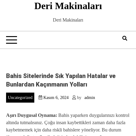
Deri Makinaları
Skip
to
content
Deri Makinaları
Bahis Sitelerinde Sık Yapılan Hatalar ve
Bunlardan Kaçınmanın Yolları
Uncategorized
Kasım 6, 2024
by
admin
Aşırı Duygusal Oynama:
Bahis yaparken duygularınızı kontrol
altında tutmalısınız. Çoğu insan kaybettikleri zaman daha fazla
kaybetmemek için daha riskli bahislere yöneliyor. Bu durum