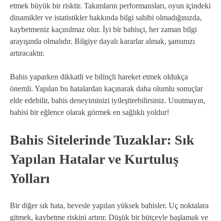
etmek büyük bir risktir. Takımların performansları, oyun içindeki
dinamikler ve istatistikler hakkında bilgi sahibi olmadığınızda,
kaybetmeniz kaçınılmaz olur. İyi bir bahisçi, her zaman bilgi
arayışında olmalıdır. Bilgiye dayalı kararlar almak, şansınızı
artıracaktır.
Bahis yaparken dikkatli ve bilinçli hareket etmek oldukça
önemli. Yapılan bu hatalardan kaçınarak daha olumlu sonuçlar
elde edebilir, bahis deneyiminizi iyileştirebilirsiniz. Unutmayın,
bahisi bir eğlence olarak görmek en sağlıklı yoldur!
Bahis Sitelerinde Tuzaklar: Sık
Yapılan Hatalar ve Kurtuluş
Yolları
Bir diğer sık hata, hevesle yapılan yüksek bahisler. Uç noktalara
gitmek, kaybetme riskini artırır. Düşük bir bütçeyle başlamak ve