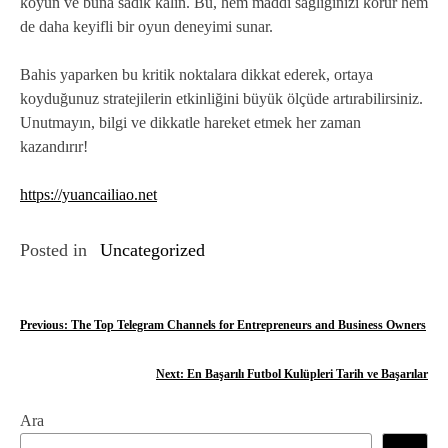
koyun ve buna sadık kalın. Bu, hem maddi sağlığınızı korur hem
de daha keyifli bir oyun deneyimi sunar.
Bahis yaparken bu kritik noktalara dikkat ederek, ortaya
koyduğunuz stratejilerin etkinliğini büyük ölçüde artırabilirsiniz.
Unutmayın, bilgi ve dikkatle hareket etmek her zaman
kazandırır!
https://yuancailiao.net
Posted in
Uncategorized
Y
Previous:
The Top Telegram Channels for Entrepreneurs and Business Owners
a
Next:
En Başarılı Futbol Kulüpleri Tarih ve Başarılar
z
Ara
ı