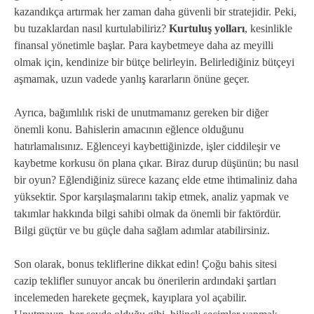
kazandıkça artırmak her zaman daha güvenli bir stratejidir. Peki,
bu tuzaklardan nasıl kurtulabiliriz?
Kurtuluş yolları
, kesinlikle
finansal yönetimle başlar. Para kaybetmeye daha az meyilli
olmak için, kendinize bir bütçe belirleyin. Belirlediğiniz bütçeyi
aşmamak, uzun vadede yanlış kararların önüne geçer.
Ayrıca, bağımlılık riski de unutmamanız gereken bir diğer
önemli konu. Bahislerin amacının eğlence olduğunu
hatırlamalısınız. Eğlenceyi kaybettiğinizde, işler ciddileşir ve
kaybetme korkusu ön plana çıkar. Biraz durup düşünün; bu nasıl
bir oyun? Eğlendiğiniz sürece kazanç elde etme ihtimaliniz daha
yüksektir. Spor karşılaşmalarını takip etmek, analiz yapmak ve
takımlar hakkında bilgi sahibi olmak da önemli bir faktördür.
Bilgi güçtür ve bu güçle daha sağlam adımlar atabilirsiniz.
Son olarak, bonus tekliflerine dikkat edin! Çoğu bahis sitesi
cazip teklifler sunuyor ancak bu önerilerin ardındaki şartları
incelemeden harekete geçmek, kayıplara yol açabilir.