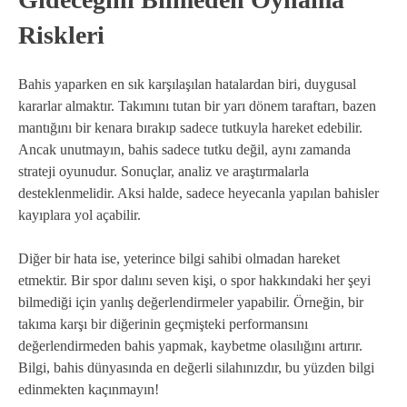
Riskleri
Bahis yaparken en sık karşılaşılan hatalardan biri, duygusal
kararlar almaktır. Takımını tutan bir yarı dönem taraftarı, bazen
mantığını bir kenara bırakıp sadece tutkuyla hareket edebilir.
Ancak unutmayın, bahis sadece tutku değil, aynı zamanda
strateji oyunudur. Sonuçlar, analiz ve araştırmalarla
desteklenmelidir. Aksi halde, sadece heyecanla yapılan bahisler
kayıplara yol açabilir.
Diğer bir hata ise, yeterince bilgi sahibi olmadan hareket
etmektir. Bir spor dalını seven kişi, o spor hakkındaki her şeyi
bilmediği için yanlış değerlendirmeler yapabilir. Örneğin, bir
takıma karşı bir diğerinin geçmişteki performansını
değerlendirmeden bahis yapmak, kaybetme olasılığını artırır.
Bilgi, bahis dünyasında en değerli silahınızdır, bu yüzden bilgi
edinmekten kaçınmayın!